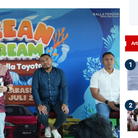
dilihat : 47
Art
1
2