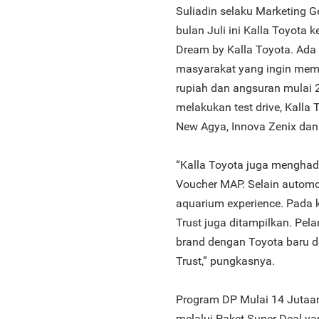
Suliadin selaku Marketing 
bulan Juli ini Kalla Toyota
Dream by Kalla Toyota. Ad
masyarakat yang ingin memb
rupiah dan angsuran mulai 2 
melakukan test drive, Kalla 
New Agya, Innova Zenix dan 
“Kalla Toyota juga menghadi
Voucher MAP. Selain automo
aquarium experience. Pada k
Trust juga ditampilkan. Pel
brand dengan Toyota baru de
Trust,” pungkasnya.
Program DP Mulai 14 Jutaan
melalui Paket Super Deal 