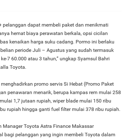
te+ pelanggan dapat membeli paket dan menikmati
nya hemat biaya perawatan berkala, opsi cicilan
ebas kenaikan harga suku cadang. Pormo ini berlaku
elian periode Juli – Agustus yang sudah termasuk
s ke-7 60.000 atau 3 tahun,” ungkap Syamsul Bahri
alla Toyota.
a menghadirkan promo servis Si Hebat (Promo Paket
ngan penawaran menarik, berupa kampas rem mulai 258
mulai 1,7 jutaan rupiah, wiper blade mulai 150 ribu
ibu rupiah hingga ganti fuel filter mulai 378 ribu rupiah.
h Manager Toyota Astra Finance Makassar
 bagi pelanggan yang ingin membeli Toyota dalam