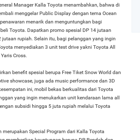
General Manager Kalla Toyota menambahkan, bahwa di
 kembali menggelar Public Display dengan tema Ocean
a penawaran menarik dan menguntungkan bagi
eli Toyota. Dapatkan promo spesial DP 14 jutaan
jutaan rupiah. Selain itu, bagi pelanggan yang ingin
Toyota menyediakan 3 unit test drive yakni Toyota All
Art
Yaris Cross.
1
rkan benefit spesial berupa Free Tiket Snow World dan
tive showcase, juga ada music performance dan 3D
esempatan ini, mobil bekas berkualitas dari Toyota
anggan yang ingin menukarkan unit kendaraan lama all
ngan subsidi hingga 5 juta rupiah melalui Toyota
2
 merupakan Special Program dari Kalla Toyota
yang memberikan keuntungan berupa DP Rendah dan