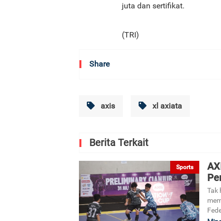
juta dan sertifikat.
(TRI)
Share
axis
xl axiata
Berita Terkait
AXI
Sports
Pe
Tak 
memp
Fede