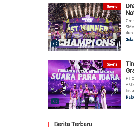
Dra
Sports
Na
Gran
SMA/
dan 
Sela
Tim
Sports
Gr
PT X
AXIS
Indo
Rabu
Berita Terbaru