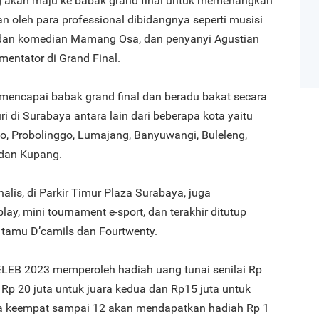
g akan maju ke babak grand final untuk memenangkan
an oleh para professional dibidangnya seperti musisi
r dan komedian Mamang Osa, dan penyanyi Agustian
mentator di Grand Final.
 mencapai babak grand final dan beradu bakat secara
i di Surabaya antara lain dari beberapa kota yaitu
Art
o, Probolinggo, Lumajang, Banyuwangi, Buleleng,
 dan Kupang.
1
nalis, di Parkir Timur Plaza Surabaya, juga
ay, mini tournament e-sport, dan terakhir ditutup
tamu D’camils dan Fourtwenty.
LEB 2023 memperoleh hadiah uang tunai senilai Rp
2
, Rp 20 juta untuk juara kedua dan Rp15 juta untuk
uara keempat sampai 12 akan mendapatkan hadiah Rp 1