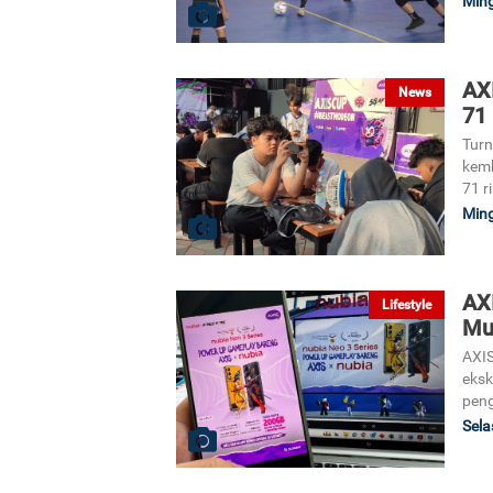
Ming
AX
News
71 
Turn
kemb
71 r
Ming
AX
Lifestyle
Mu
AXIS
eksk
peng
Sela