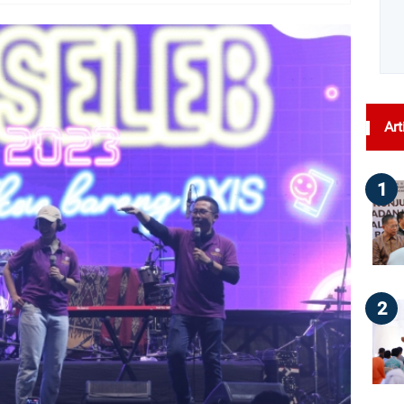
dilihat : 105
Art
1
2