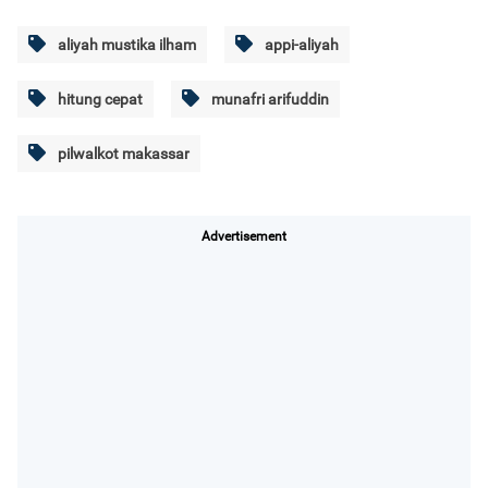
aliyah mustika ilham
appi-aliyah
hitung cepat
munafri arifuddin
pilwalkot makassar
Advertisement