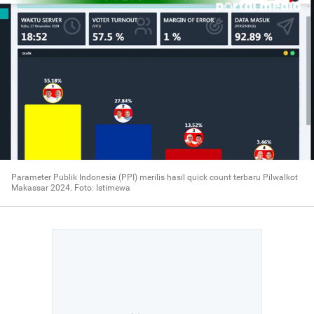
Parameter Publik Indonesia (PPI) merilis hasil quick count terbaru Pilwalkot
Makassar 2024. Foto: Istimewa