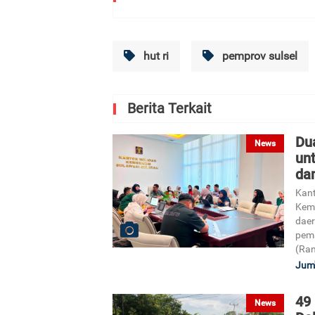
hut ri
pemprov sulsel
Berita Terkait
Du
News
un
da
Kant
Kem
daer
pem
(Ran
Jum'
49
News