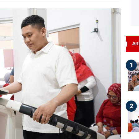
dilihat : 20
Art
1
2