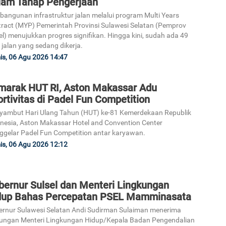
lam Tahap Pengerjaan
angunan infrastruktur jalan melalui program Multi Years
ract (MYP) Pemerintah Provinsi Sulawesi Selatan (Pemprov
el) menujukkan progres signifikan. Hingga kini, sudah ada 49
 jalan yang sedang dikerja.
s, 06 Agu 2026 14:47
marak HUT RI, Aston Makassar Adu
rtivitas di Padel Fun Competition
ambut Hari Ulang Tahun (HUT) ke-81 Kemerdekaan Republik
nesia, Aston Makassar Hotel and Convention Center
gelar Padel Fun Competition antar karyawan.
s, 06 Agu 2026 12:12
bernur Sulsel dan Menteri Lingkungan
dup Bahas Percepatan PSEL Mamminasata
rnur Sulawesi Selatan Andi Sudirman Sulaiman menerima
ungan Menteri Lingkungan Hidup/Kepala Badan Pengendalian