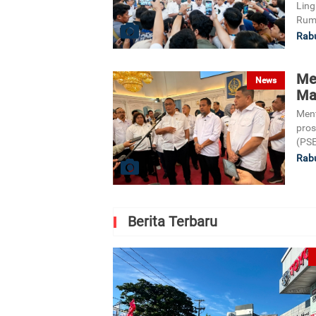
Lin
Ruma
Rabu
Me
News
Ma
Ment
pros
(PS
Rabu
Berita Terbaru