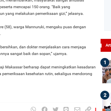
klit, menambahkan, masyarakat sangat antusias
 peserta mencapai 150 orang. "Baik yang
n yang melakukan pemeriksaan gizi,” jelasnya.
nre (58), warga Mannuruki, mengaku puas dengan
.
Art
 dibersihkan, dan dokter menjelaskan cara menjaga
annya sangat baik dan sopan,” ujarnya.
1
 Haji Makassar berharap dapat meningkatkan kesadaran
 pemeriksaan kesehatan rutin, sekaligus mendorong
2