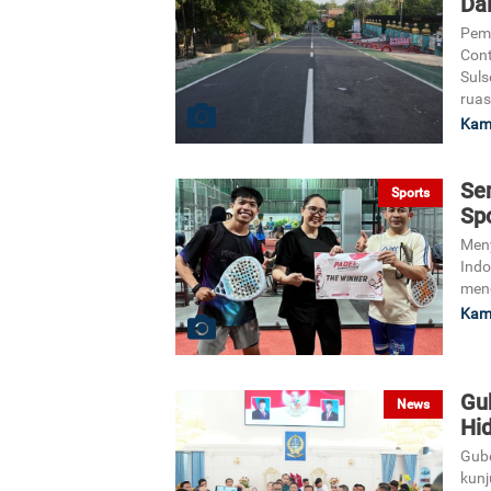
Da
Pemb
Cont
Suls
ruas
Kami
Se
Sports
Spo
Meny
Indo
meng
Kami
Gu
News
Hi
Gube
kunj