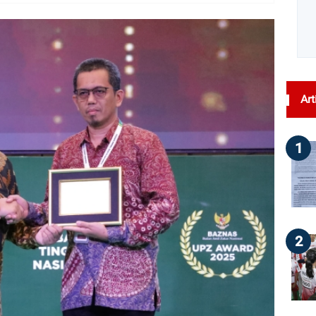
dilihat : 41
Art
1
2