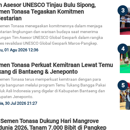
m Asesor UNESCO Tinjau Bulu Sipong,
3
men Tonasa Tegaskan Komitmen
estarian
Semen Tonasa menegaskan komitmennya dalam menjaga
starian lingkungan dan warisan budaya saat menerima
ungan Tim Asesor UNESCO Global Geopark dalam rangka
es revalidasi UNESCO Global Geopark Maros-Pangkep.
4
u, 01 Agu 2026 12:36
men Tonasa Perkuat Kemitraan Lewat Temu
kang di Bantaeng & Jeneponto
emen Tonasa terus memperkuat kemitraan dengan para
5
rja bangunan melalui program Temu Tukang Bangga Pakai
uk Asli Indonesia yang digelar di Kabupaten Bantaeng dan
upaten Jeneponto.
s, 30 Jul 2026 21:27
 Semen Tonasa Dukung Hari Mangrove
dunia 2026, Tanam 7.000 Bibit di Pangkep