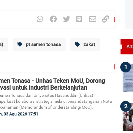
s)
pt semen tonasa
zakat
Art
1
men Tonasa - Unhas Teken MoU, Dorong
vasi untuk Industri Berkelanjutan
emen Tonasa dan Universitas Hasanuddin (Unhas)
erkuat kolaborasi strategis melalui penandatanganan Nota
2
epahaman (Memorandum of Understanding/MoU).
n, 03 Agu 2026 17:51