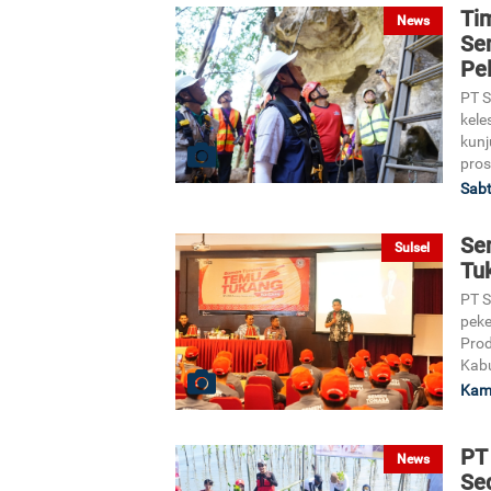
Ti
News
Se
Pel
PT 
kele
kunj
pros
Sabt
Se
Sulsel
Tu
PT S
peke
Prod
Kab
Kami
PT
News
Se