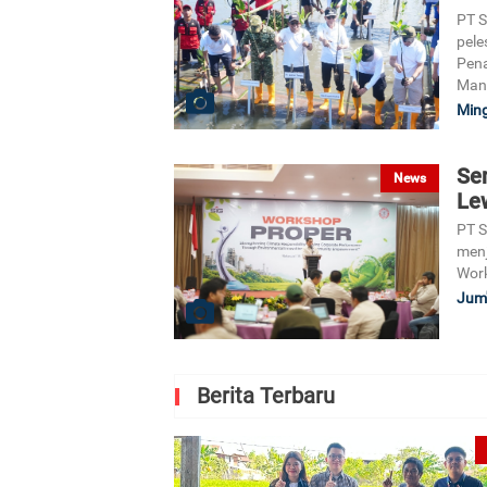
PT 
pele
Pena
Man
Ming
Se
News
Le
PT 
menj
Wor
Jum'
Berita Terbaru