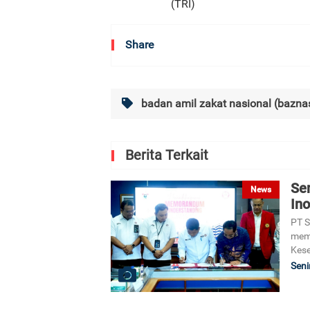
(TRI)
Share
badan amil zakat nasional (bazna
Berita Terkait
Se
News
Ino
PT S
memp
Kes
Seni