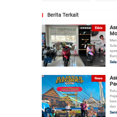
Berita Terkait
As
Ekbis
Mo
Meny
Sula
spes
Ban
Sela
As
News
Pa
Rat
Haja
bawa
dan 
Seni