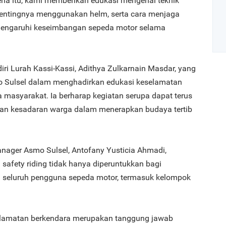
rena itu, kami memberikan edukasi mengenai teknik
pentingnya menggunakan helm, serta cara menjaga
emengaruhi keseimbangan sepeda motor selama
diri Lurah Kassi-Kassi, Adithya Zulkarnain Masdar, yang
mo Sulsel dalam menghadirkan edukasi keselamatan
Art
 masyarakat. Ia berharap kegiatan serupa dapat terus
kan kesadaran warga dalam menerapkan budaya tertib
1
anager Asmo Sulsel, Antofany Yusticia Ahmadi,
afety riding tidak hanya diperuntukkan bagi
ga seluruh pengguna sepeda motor, termasuk kelompok
2
lamatan berkendara merupakan tanggung jawab