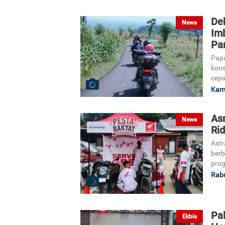
Deh
News
Im
Pa
Papa
kons
cepa
Kami
As
News
Rid
Astr
berb
prog
Rabu
Pa
Ekbis