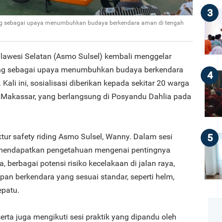
3
ding sebagai upaya menumbuhkan budaya berkendara aman di tengah
ulawesi Selatan (Asmo Sulsel) kembali menggelar
ding sebagai upaya menumbuhkan budaya berkendara
4
ali ini, sosialisasi diberikan kepada sekitar 20 warga
a Makassar, yang berlangsung di Posyandu Dahlia pada
5
ktur safety riding Asmo Sulsel, Wanny. Dalam sesi
 mendapatkan pengetahuan mengenai pentingnya
 berbagai potensi risiko kecelakaan di jalan raya,
an berkendara yang sesuai standar, seperti helm,
epatu.
erta juga mengikuti sesi praktik yang dipandu oleh