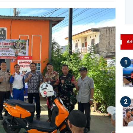
dilihat : 33
Art
1
2