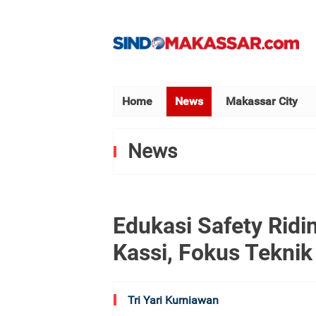
Home
News
Makassar City
News
Edukasi Safety Ridi
Kassi, Fokus Tekni
Tri Yari Kurniawan