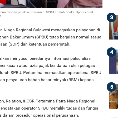
pemeriksaan pajak kendaraan di SPBU adalah hoaks. Operasional
wa
3
ra Niaga Regional Sulawesi menegaskan pelayanan di
Bahan Bakar Umum (SPBU) tetap berjalan normal sesuai
haan (SOP) dan ketentuan pemerintah.
4
ikan menyusul beredarnya informasi palsu alias
riksaan atau razia pajak kendaraan oleh petugas
eluruh SPBU. Pertamina memastikan operasional SPBU
anan penyaluran bahan bakar minyak (BBM) kepada
5
, Relation, & CSR Pertamina Patra Niaga Regional
 mengatakan operator SPBU memiliki tugas dan fungsi
las dalam prosedur operasional perusahaan.