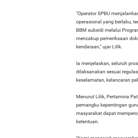
"Operator SPBU menjalanka
operasional yang berlaku, t
BBM subsidi melalui Program
mencakup pemeriksaan dok
kendaraan," ujar Lilik.
Ia menjelaskan, seluruh pro
dilaksanakan sesuai regula
keselamatan, kelancaran pel
Menurut Lilik, Pertamina Pa
pemangku kepentingan guna
masyarakat dapat memperole
ketentuan.