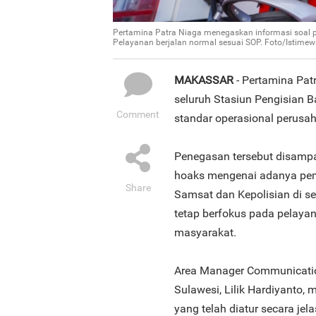
Pertamina Patra Niaga menegaskan informasi soal 
Pelayanan berjalan normal sesuai SOP. Foto/Istime
MAKASSAR
- Pertamina Pat
seluruh Stasiun Pengisian 
Comment
standar operasional perusa
Penegasan tersebut disampa
hoaks mengenai adanya peme
Share
Samsat dan Kepolisian di s
tetap berfokus pada pelay
masyarakat.
Area Manager Communication
Sulawesi, Lilik Hardiyanto,
yang telah diatur secara je