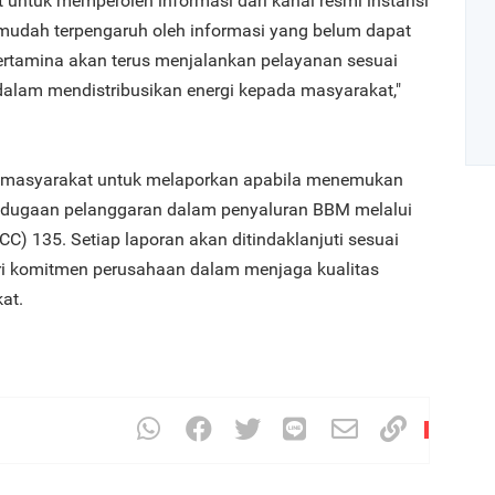
untuk memperoleh informasi dari kanal resmi instansi
mudah terpengaruh oleh informasi yang belum dapat
ertamina akan terus menjalankan pelayanan sesuai
lam mendistribusikan energi kepada masyarakat,"
 masyarakat untuk melaporkan apabila menemukan
dugaan pelanggaran dalam penyaluran BBM melalui
Art
CC) 135. Setiap laporan akan ditindaklanjuti sesuai
ri komitmen perusahaan dalam menjaga kualitas
at.
1
2