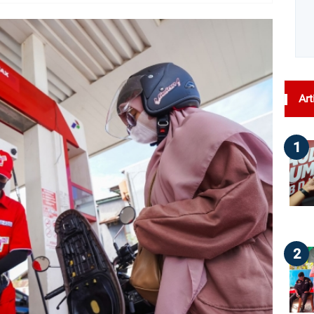
dilihat : 82
Art
1
2