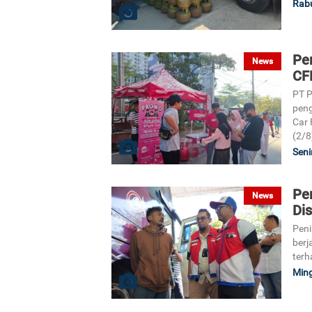
Rabu
Pe
News
CF
PT P
peng
Car 
(2/8
Seni
Pe
News
Dis
Peni
berj
terh
Ming