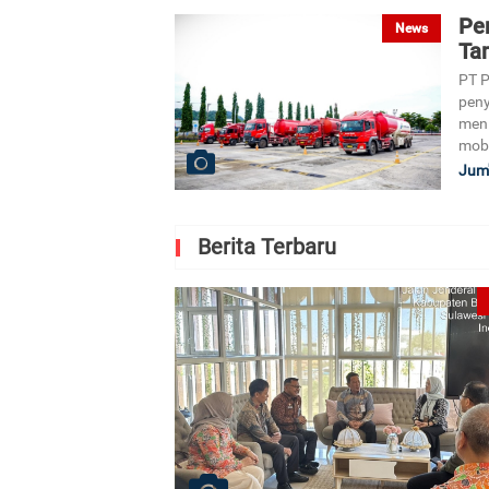
Per
News
Ta
PT P
peny
men
mobi
Jum'
Berita Terbaru