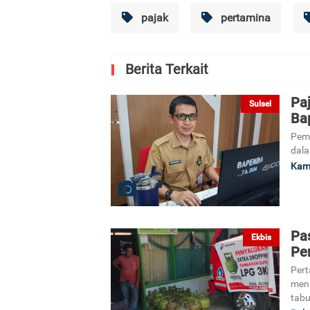
pajak
pertamina
Berita Terkait
Pa
Sulsel
Ba
Pem
dala
Kami
Pa
Ekbis
Per
Pert
mena
tabu