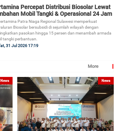
tamina Percepat Distribusi Biosolar Lewat
mbahan Mobil Tangki & Operasional 24 Jam
ertamina Patra Niaga Regional Sulawesi memperkuat
aluran Biosolar bersubsidi di sejumlah wilayah dengan
ingkatkan pasokan hingga 15 persen dan menambah armada
l tangki perbantuan.
at, 31 Jul 2026 17:19
More
News
News