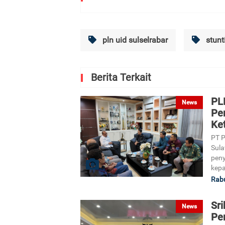
pln uid sulselrabar
stunt
Berita Terkait
PL
News
Pe
Ket
PT P
Sula
peny
kepa
Rabu
Sri
News
Pe