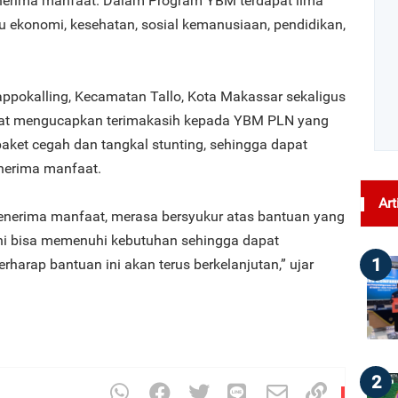
erima manfaat. Dalam Program YBM terdapat lima
tu ekonomi, kesehatan, sosial kemanusiaan, pendidikan,
ppokalling, Kecamatan Tallo, Kota Makassar sekaligus
aat mengucapkan terimakasih kepada YBM PLN yang
aket cegah dan tangkal stunting, sehingga dapat
nerima manfaat.
Art
enerima manfaat, merasa bersyukur atas bantuan yang
ni bisa memenuhi kebutuhan sehingga dapat
1
harap bantuan ini akan terus berkelanjutan,” ujar
2