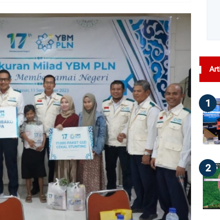
dilihat : 44
Art
1
2