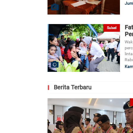
Jum'
Fa
Sulsel
Pe
Waki
perc
lint
Rabu
Kami
Berita Terbaru