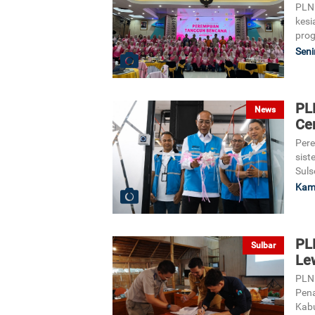
PLN 
kesi
pro
Seni
PL
News
Ce
Pere
sist
Suls
Kami
PL
Sulbar
Le
PLN
Pena
Kabu