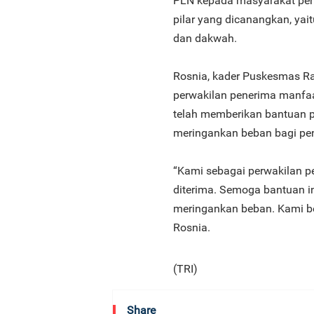
PLN kepada masyarakat pen
pilar yang dicanangkan, yai
dan dakwah.
Rosnia, kader Puskesmas Ra
perwakilan penerima manf
telah memberikan bantuan p
meringankan beban bagi pe
“Kami sebagai perwakilan p
diterima. Semoga bantuan i
meringankan beban. Kami ber
Rosnia.
(TRI)
Share