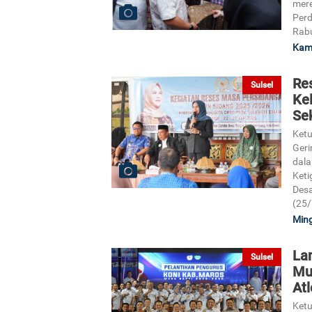
mere
Perd
Rabu
Kami
Res
Sulsel
Ke
Se
Ketu
Geri
dala
Keti
Desa
(25/
Ming
La
Sulsel
Mu
Atl
Ketu