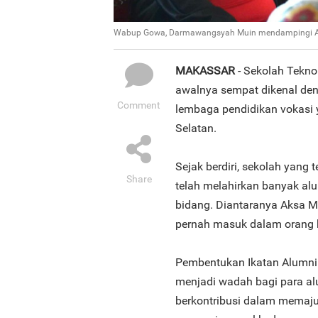
Wabup Gowa, Darmawangsyah Muin mendampingi Ak
MAKASSAR
- Sekolah Tekno
awalnya sempat dikenal den
Comment
lembaga pendidikan vokasi 
Selatan.
Sejak berdiri, sekolah yang
Share
telah melahirkan banyak alu
bidang. Diantaranya Aksa 
pernah masuk dalam orang k
Pembentukan Ikatan Alumni
menjadi wadah bagi para al
berkontribusi dalam memaj