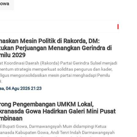
owa
3
askan Mesin Politik di Rakorda, DM:
tukan Perjuangan Menangkan Gerindra di
4
milu 2029
t Koordinasi Daerah (Rakorda) Partai Gerindra Sulsel menjadi
ntum strategis memperkuat soliditas pengurus dan kader,
ligus mengonsolidasikan mesin partai menghadapi Pemilu
9.
sa, 04 Agu 2026 21:23
5
rong Pengembangan UMKM Lokal,
kranasda Gowa Hadirkan Galeri Mini Pusat
mbinaan
l Bupati Gowa, Darmawangsyah Muin didampingi Ketua
ranasda Kabupaten Gowa, Andi Tenri Indah Darmawangsyah