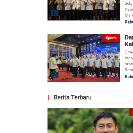
Sela
Kabu
Maro
Rabu
Da
Sports
Ka
Chae
Indo
oran
Rabu
Rabu
Berita Terbaru