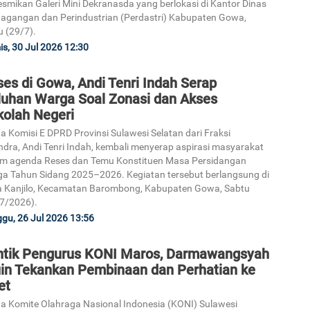
smikan Galeri Mini Dekranasda yang berlokasi di Kantor Dinas
agangan dan Perindustrian (Perdastri) Kabupaten Gowa,
 (29/7).
s, 30 Jul 2026 12:30
es di Gowa, Andi Tenri Indah Serap
luhan Warga Soal Zonasi dan Akses
kolah Negeri
a Komisi E DPRD Provinsi Sulawesi Selatan dari Fraksi
ndra, Andi Tenri Indah, kembali menyerap aspirasi masyarakat
m agenda Reses dan Temu Konstituen Masa Persidangan
ga Tahun Sidang 2025–2026. Kegiatan tersebut berlangsung di
 Kanjilo, Kecamatan Barombong, Kabupaten Gowa, Sabtu
7/2026).
gu, 26 Jul 2026 13:56
ntik Pengurus KONI Maros, Darmawangsyah
in Tekankan Pembinaan dan Perhatian ke
et
a Komite Olahraga Nasional Indonesia (KONI) Sulawesi