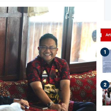
dilihat : 178
Art
1
2