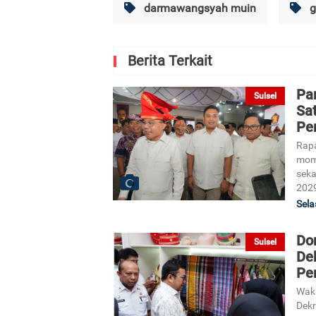
darmawangsyah muin
g
Berita Terkait
Pan
Sulsel
Sa
Pe
Rapa
mome
seka
202
Sela
Do
Sulsel
De
Pe
Waki
Dek