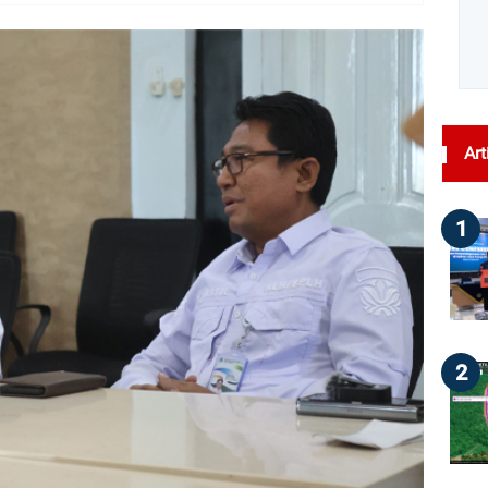
dilihat : 37
Art
1
2