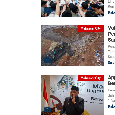
Lin
Ruma
Rabu
Vo
Makassar City
Pe
Sa
Pen
Temp
Sela
Sela
Ap
Makassar City
Be
Peme
dal
1 Ag
Rabu