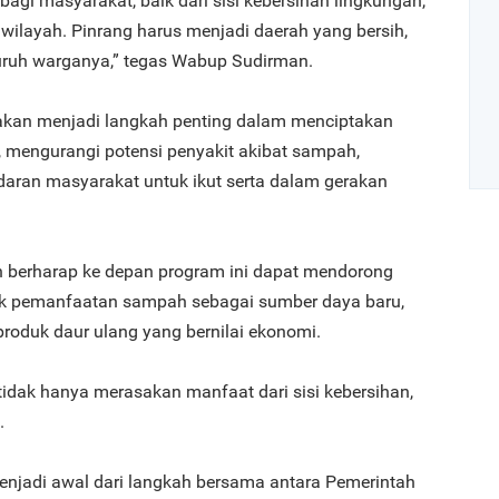
gi masyarakat, baik dari sisi kebersihan lingkungan,
wilayah. Pinrang harus menjadi daerah yang bersih,
uruh warganya,” tegas Wabup Sudirman.
 akan menjadi langkah penting dalam menciptakan
, mengurangi potensi penyakit akibat sampah,
aran masyarakat untuk ikut serta dalam gerakan
Art
 berharap ke depan program ini dapat mendorong
uk pemanfaatan sampah sebagai sumber daya baru,
1
produk daur ulang yang bernilai ekonomi.
idak hanya merasakan manfaat dari sisi kebersihan,
.
2
enjadi awal dari langkah bersama antara Pemerintah