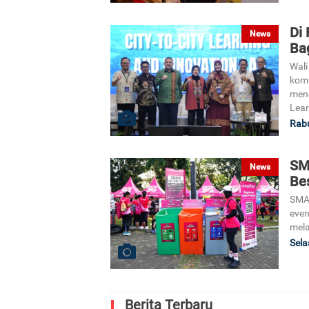
Di 
News
Ba
Wali
komp
meng
Lear
Rabu
SM
News
Be
SMA
even
mela
Sela
Berita Terbaru