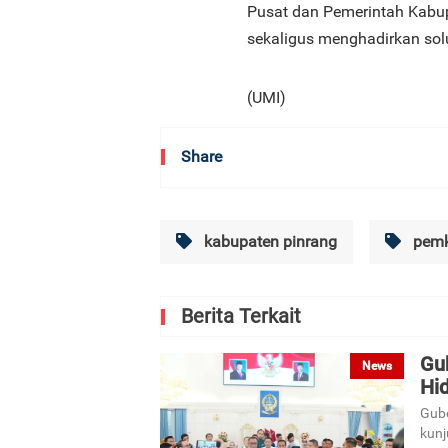
Pusat dan Pemerintah Kabu
sekaligus menghadirkan sol
(UMI)
Share
kabupaten pinrang
pemk
Berita Terkait
Gu
News
Hi
Gube
kunj