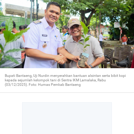
Bupati Bantaeng, Uji Nurdin menyerahkan bantuan alsintan serta bibit kopi
kepada sejumlah kelompok tani di Sentra IKM Lamalaka, Rabu
(03/12/2025). Foto: Humas Pemkab Bantaeng