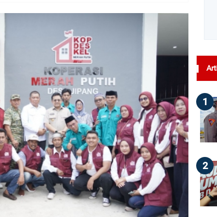
dilihat : 49
Art
1
2