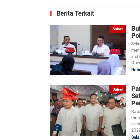
Berita Terkait
Bu
Sulsel
Poi
Sekr
mene
inst
Gow
Rabu
Pan
Sulsel
Sa
Pe
Rapa
mome
seka
202
Sela