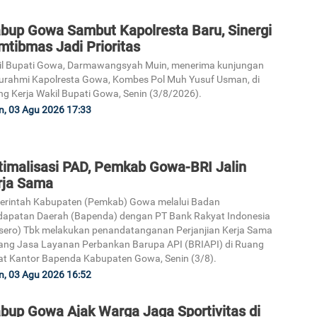
bup Gowa Sambut Kapolresta Baru, Sinergi
mtibmas Jadi Prioritas
il Bupati Gowa, Darmawangsyah Muin, menerima kunjungan
turahmi Kapolresta Gowa, Kombes Pol Muh Yusuf Usman, di
g Kerja Wakil Bupati Gowa, Senin (3/8/2026).
n, 03 Agu 2026 17:33
timalisasi PAD, Pemkab Gowa-BRI Jalin
rja Sama
erintah Kabupaten (Pemkab) Gowa melalui Badan
apatan Daerah (Bapenda) dengan PT Bank Rakyat Indonesia
sero) Tbk melakukan penandatanganan Perjanjian Kerja Sama
ang Jasa Layanan Perbankan Barupa API (BRIAPI) di Ruang
t Kantor Bapenda Kabupaten Gowa, Senin (3/8).
n, 03 Agu 2026 16:52
bup Gowa Ajak Warga Jaga Sportivitas di