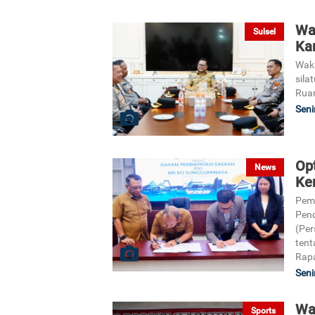
Wa
Sulsel
Ka
Wak
sila
Ruan
Seni
Op
News
Ke
Pem
Pend
(Per
tent
Rapa
Seni
Wa
Sports