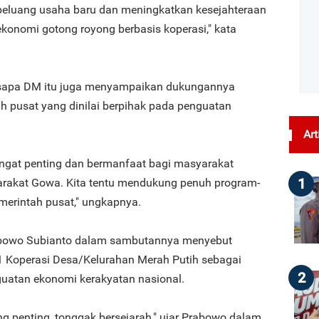
peluang usaha baru dan meningkatkan kesejahteraan
konomi gotong royong berbasis koperasi," kata
sapa DM itu juga menyampaikan dukungannya
h pusat yang dinilai berpihak pada penguatan
Art
sangat penting dan bermanfaat bagi masyarakat
1
arakat Gowa. Kita tentu mendukung penuh program-
merintah pusat," ungkapnya.
rabowo Subianto dalam sambutannya menyebut
1 Koperasi Desa/Kelurahan Merah Putih sebagai
2
uatan ekonomi kerakyatan nasional.
ang penting, tonggak bersejarah," ujar Prabowo dalam