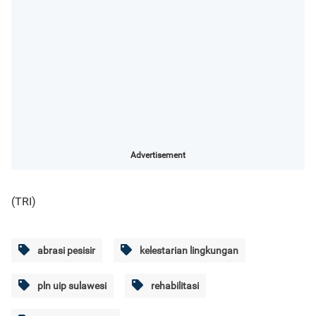
Advertisement
(TRI)
abrasi pesisir
kelestarian lingkungan
pln uip sulawesi
rehabilitasi