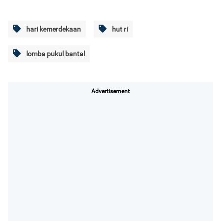
hari kemerdekaan
hut ri
lomba pukul bantal
Advertisement