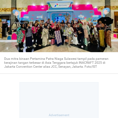
Dua mitra binaan Pertamina Patra Niaga Sulawesi tampil pada pameran
kerajinan tangan terbesar di Asia Tenggara bertajuk INACRAFT 2025 di
Jakarta Convention Center alias JCC, Senayan, Jakarta. Foto/IST