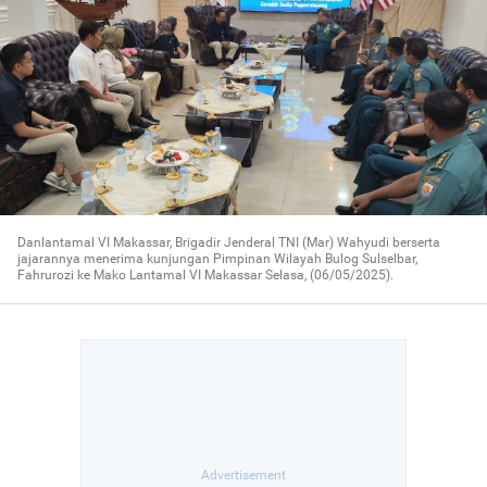
Danlantamal VI Makassar, Brigadir Jenderal TNI (Mar) Wahyudi berserta
jajarannya menerima kunjungan Pimpinan Wilayah Bulog Sulselbar,
Fahrurozi ke Mako Lantamal VI Makassar Selasa, (06/05/2025).