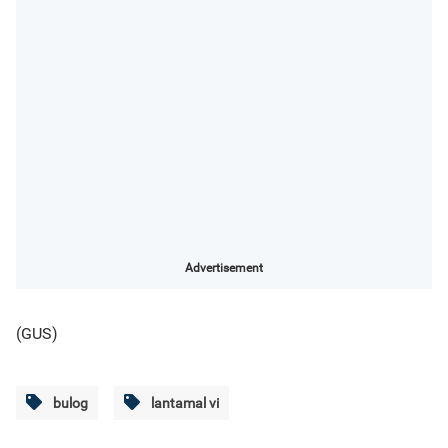
Advertisement
(GUS)
bulog
lantamal vi