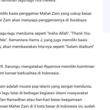
lantunan lagu-lagu hits mereka.
miliki basis penggemar Maher Zain yang cukup besar.
her Zain akan menyapa penggemarnya di Surabaya.
agu-lagu mendunia seperti "Insha Allah", "Thank You
 Me". Sementara Harris J, yang juga memiliki basis
Art
a, akan membawakan hits-nya seperti "Salam Alaikum"
1
 R. Sarungu, mengatakan Rajamice memiliki komitmen
 konser berkualitas di Indonesia.
Zain adalah musisi pop Islami yang sangat mendunia.
 lagu latar di berbagai kegiatan Islami masyarakat
2
ulan Ramadhan atau hari-hari besar keagamaan
ser Maher Zain di 3 kota besar di Indonesia ini, sudah