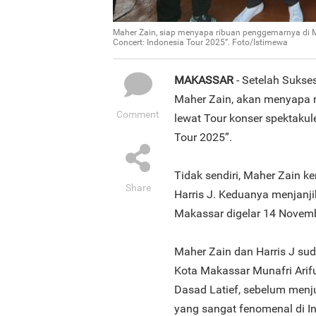
Maher Zain, siap menyapa ribuan penggemarnya di Mak
Concert: Indonesia Tour 2025”. Foto/Istimewa
MAKASSAR
- Setelah Sukses
Maher Zain, akan menyapa 
Comment
lewat Tour konser spektakule
Tour 2025”.
Tidak sendiri, Maher Zain k
Share
Harris J. Keduanya menjanji
Makassar digelar 14 Novemb
Maher Zain dan Harris J su
Kota Makassar Munafri Arifu
Dasad Latief, sebelum menj
yang sangat fenomenal di I