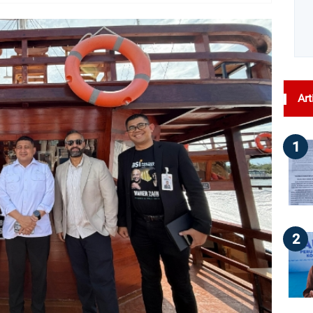
dilihat : 89
Art
1
2