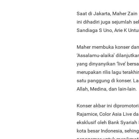
Saat di Jakarta, Maher Zain
ini dihadiri juga sejumlah se
Sandiaga S Uno, Arie K Untun
Maher membuka konser dan 
‘Assalamu-alaika’ dilanjutka
yang dinyanyikan ‘live’ ber
merupakan rilis lagu terakh
satu panggung di konser. La
Allah, Medina, dan lain-lain.
Konser akbar ini dipromotor
Rajamice, Color Asia Live d
eksklusif oleh Bank Syariah 
kota besar Indonesia, sehi