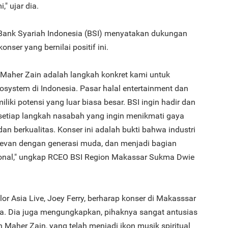
" ujar dia.
, Bank Syariah Indonesia (BSI) menyatakan dukungan
3
nser yang bernilai positif ini.
Maher Zain adalah langkah konkret kami untuk
osystem di Indonesia. Pasar halal entertainment dan
liki potensi yang luar biasa besar. BSI ingin hadir dan
4
etiap langkah nasabah yang ingin menikmati gaya
an berkualitas. Konser ini adalah bukti bahwa industri
levan dengan generasi muda, dan menjadi bagian
sional," ungkap RCEO BSI Region Makassar Sukma Dwie
5
Color Asia Live, Joey Ferry, berharap konser di Makasssar
rta. Dia juga mengungkapkan, pihaknya sangat antusias
Maher Zain, yang telah menjadi ikon musik spiritual