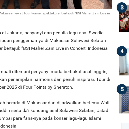
3
assar lewat Tour konser spektakuler bertajuk “BSI Maher Zain Live in
 di Jakarta, penyanyi dan penulis lagu asal Swedia,
ribuan penggemarnya di Makassar Sulawesi Selatan
r bertajuk “BSI Maher Zain Live in Concert: Indonesia
4
embali ditemani penyanyi muda berbakat asal Inggris,
kan penampilan harmonis dan penuh inspirasi. Tour di
er 2025 di Four Points by Sheraton.
5
dah berada di Makassar dan dijadwalkan bertemu Wali
ddin serta da’i kondang asal Sulawesi Selatan, Ustad
umpai para fans-nya pada konser lagu-lagu Islami
ndonesia.