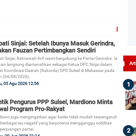
ati Sinjai: Setelah Ibunya Masuk Gerindra,
lakan Fauzan Pertimbangkan Sendiri
ti Sinjai, Ratnawati Arif resmi bergabung ke Partai Gerindra. Ia
Art
an langsung diamanahkan sebagai Ketua DPC Sinjai dalam
t Koordinasi Daerah (Rakorda) DPD Sulsel di Makassar pada
n (04/08/2026).
1
, 05 Agu 2026 12:56
ntik Pengurus PPP Sulsel, Mardiono Minta
wal Program Pro-Rakyat
iono juga mengingatkan agar kader tidak mudah terpengaruh
 berbagai isu negatif yang berpotensi mengganggu soliditas
perjuangan partai.
2
u, 20 Jun 2026 21:14