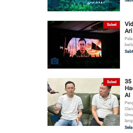
Vid
Sulsel
Ari
Pela
berl
Sabt
35 
Sulsel
Ha
AI
Peng
Clar
Umu
lang
Sela