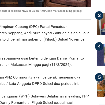
manto dikediamannya di Jalan Amirullah Makassar, Minggu pagi
3
impinan Cabang (DPC) Partai Persatuan
n Soppeng, Andi Nurhidayati Zainuddin siap all out
 di pemilihan gubernur (Pilgub) Sulsel November
4
tti sapaannya usai bertemu dengan Danny Pomanto
rullah Makassar, Minggu pagi (11/8/2024).
5
 dan ANZ Community akan bergerak memenangkan
sel," kata Anggota DPRD Sulsel dua periode ini.
mbangunan (WPP) Sulawesi Selatan ini meyakini, PPP
anny Pomanto di Pilgub Sulsel sesuai hasil