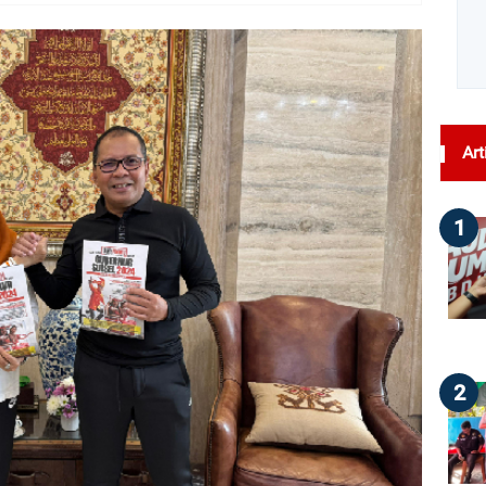
dilihat : 224
Art
1
2