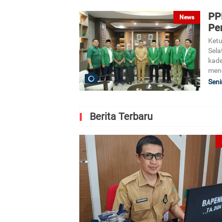
PP
News
Pe
Ket
Sela
kade
men
Seni
Berita Terbaru