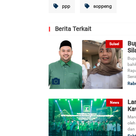
ppp
soppeng
Berita Terkait
Bup
Sulsel
Si
Bupa
bahk
Rapa
Seni
Rabu
La
News
Ka
Mard
oleh
dan 
Sabt