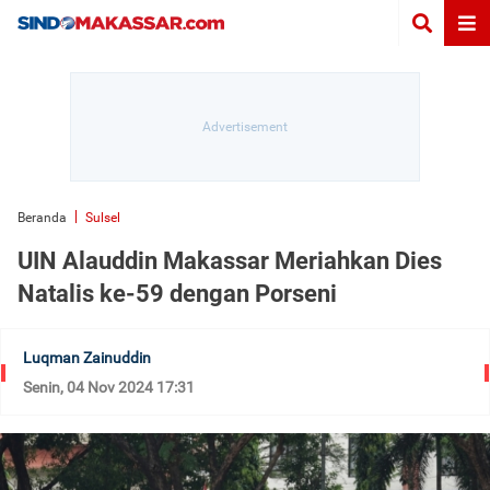
Beranda
Sulsel
UIN Alauddin Makassar Meriahkan Dies
Natalis ke-59 dengan Porseni
Luqman Zainuddin
Senin, 04 Nov 2024 17:31