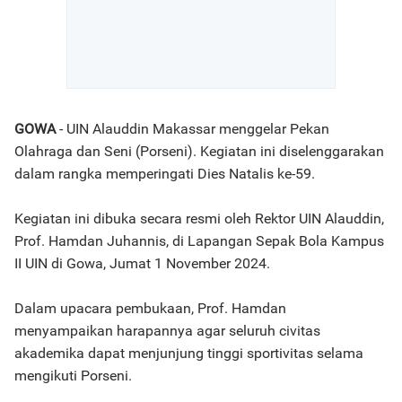
GOWA
- UIN Alauddin Makassar menggelar Pekan
Olahraga dan Seni (Porseni). Kegiatan ini diselenggarakan
dalam rangka memperingati Dies Natalis ke-59.
Kegiatan ini dibuka secara resmi oleh Rektor UIN Alauddin,
Prof. Hamdan Juhannis, di Lapangan Sepak Bola Kampus
II UIN di Gowa, Jumat 1 November 2024.
Dalam upacara pembukaan, Prof. Hamdan
menyampaikan harapannya agar seluruh civitas
akademika dapat menjunjung tinggi sportivitas selama
mengikuti Porseni.