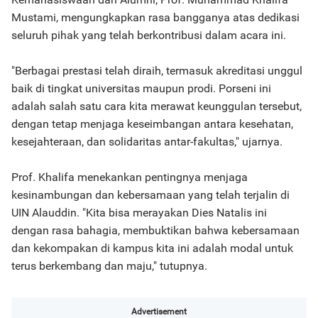
Mustami, mengungkapkan rasa bangganya atas dedikasi
seluruh pihak yang telah berkontribusi dalam acara ini.
"Berbagai prestasi telah diraih, termasuk akreditasi unggul
baik di tingkat universitas maupun prodi. Porseni ini
adalah salah satu cara kita merawat keunggulan tersebut,
dengan tetap menjaga keseimbangan antara kesehatan,
kesejahteraan, dan solidaritas antar-fakultas," ujarnya.
Prof. Khalifa menekankan pentingnya menjaga
kesinambungan dan kebersamaan yang telah terjalin di
UIN Alauddin. "Kita bisa merayakan Dies Natalis ini
dengan rasa bahagia, membuktikan bahwa kebersamaan
dan kekompakan di kampus kita ini adalah modal untuk
terus berkembang dan maju," tutupnya.
Advertisement