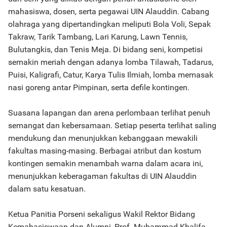
mahasiswa, dosen, serta pegawai UIN Alauddin. Cabang
olahraga yang dipertandingkan meliputi Bola Voli, Sepak
Takraw, Tarik Tambang, Lari Karung, Lawn Tennis,
Bulutangkis, dan Tenis Meja. Di bidang seni, kompetisi
semakin meriah dengan adanya lomba Tilawah, Tadarus,
Puisi, Kaligrafi, Catur, Karya Tulis Ilmiah, lomba memasak
nasi goreng antar Pimpinan, serta defile kontingen.
Suasana lapangan dan arena perlombaan terlihat penuh
semangat dan kebersamaan. Setiap peserta terlihat saling
mendukung dan menunjukkan kebanggaan mewakili
fakultas masing-masing. Berbagai atribut dan kostum
kontingen semakin menambah warna dalam acara ini,
menunjukkan keberagaman fakultas di UIN Alauddin
dalam satu kesatuan.
Ketua Panitia Porseni sekaligus Wakil Rektor Bidang
Kemahasiswaan dan Alumni, Prof. Muhammad Khalifa