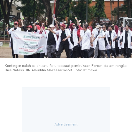
Kontingen salah salah satu fakultas saat pembukaan Porseni dalam rangka
Dies Natalis UIN Alauddin Makassar ke-59. Foto: Istimewa