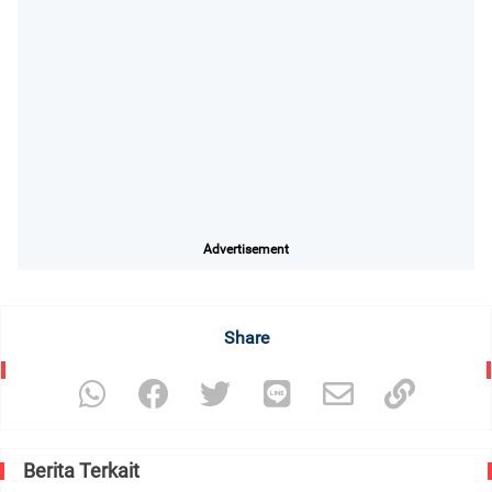
Advertisement
Share
Berita Terkait