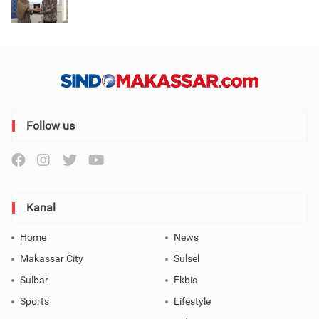
Follow us
Kanal
Home
News
Makassar City
Sulsel
Sulbar
Ekbis
Sports
Lifestyle