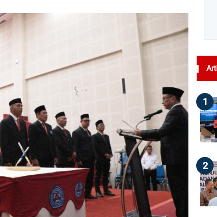
dilihat : 115
Art
1
2