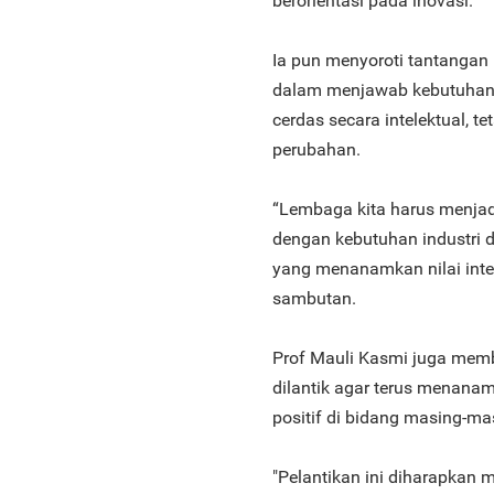
berorientasi pada inovasi.
Ia pun menyoroti tantangan 
dalam menjawab kebutuhan 
cerdas secara intelektual, t
perubahan.
“Lembaga kita harus menjad
dengan kebutuhan industri 
yang menanamkan nilai integ
sambutan.
Prof Mauli Kasmi juga memb
dilantik agar terus mena
positif di bidang masing-ma
"Pelantikan ini diharapka