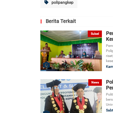
polipangkep
Berita Terkait
Pe
Sulsel
Ke
Pem
Poli
rise
kese
Kami
Pol
News
Pen
Poli
bers
Univ
Sabt