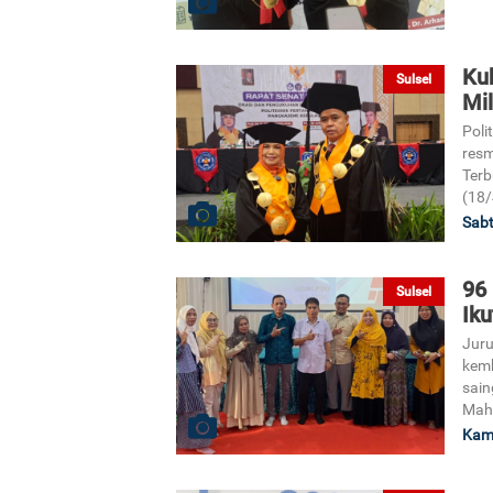
Ku
Sulsel
Mil
Poli
resm
Terb
(18/
Sabt
96
Sulsel
Iku
Juru
kem
sain
Mah
Kami