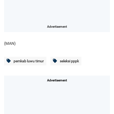
Advertisement
(MAN)
pemkab luwu timur
seleksi pppk
Advertisement