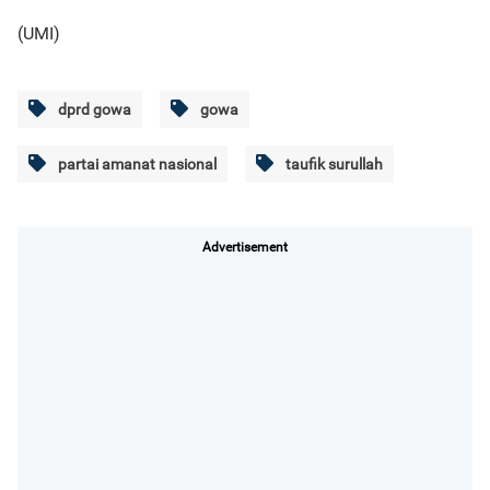
(UMI)
dprd gowa
gowa
partai amanat nasional
taufik surullah
Advertisement