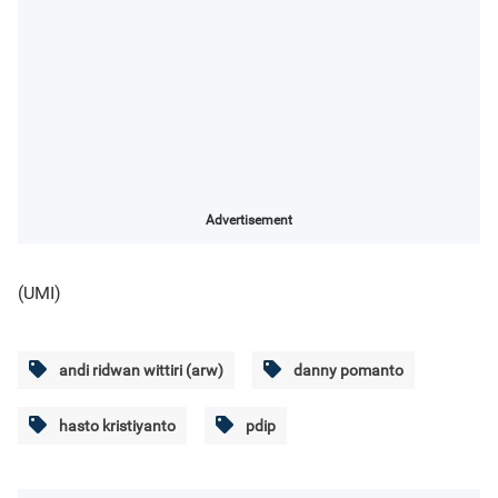
Advertisement
(UMI)
andi ridwan wittiri (arw)
danny pomanto
hasto kristiyanto
pdip