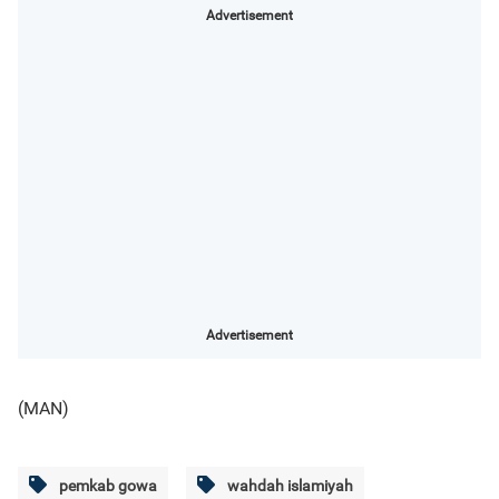
Advertisement
Advertisement
(MAN)
pemkab gowa
wahdah islamiyah