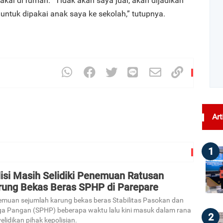
akai di rumah. “Tidak akan saya jual, akan dijadikan
untuk dipakai anak saya ke sekolah,” tutupnya.
Art
1
lisi Masih Selidiki Penemuan Ratusan
rung Bekas Beras SPHP di Parepare
muan sejumlah karung bekas beras Stabilitas Pasokan dan
a Pangan (SPHP) beberapa waktu lalu kini masuk dalam rana
2
elidikan pihak kepolisian.