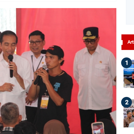
dilihat : 116
Art
1
2