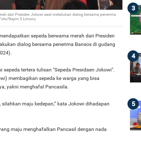
3
ah dari Presiden Jokowi saat melakukan dialog bersama penerima
 Foto/Najmi S Limonu
mendapatkan sepeda berwarna merah dari Presiden
lakukan dialog bersama penerima Bansos di gudang
024).
4
si sepeda tertera tulisan "Sepeda Presidaen Jokowi".
owi) membagikan sepeda ke warga yang bisa
a, yakni menghafal Pancasila.
5
, silahkan maju kedepan,” kata Jokowi dihadapan
yang maju menghafalkan Pancasil dengan nada