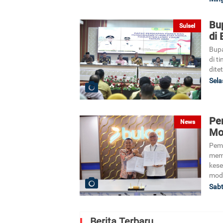
Bu
Sulsel
di
Bupa
di t
dite
Sela
Pe
News
Mo
Peme
mem
kes
mode
Sabt
Berita Terbaru