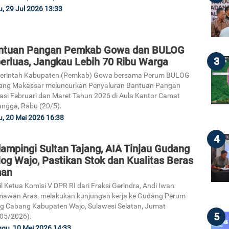
, 29 Jul 2026 13:33
ntuan Pangan Pemkab Gowa dan BULOG
3
perluas, Jangkau Lebih 70 Ribu Warga
erintah Kabupaten (Pemkab) Gowa bersama Perum BULOG
ang Makassar meluncurkan Penyaluran Bantuan Pangan
asi Februari dan Maret Tahun 2026 di Aula Kantor Camat
angga, Rabu (20/5).
, 20 Mei 2026 16:38
4
ampingi Sultan Tajang, AIA Tinjau Gudang
og Wajo, Pastikan Stok dan Kualitas Beras
an
l Ketua Komisi V DPR RI dari Fraksi Gerindra, Andi Iwan
awan Aras, melakukan kunjungan kerja ke Gudang Perum
g Cabang Kabupaten Wajo, Sulawesi Selatan, Jumat
5
05/2026).
gu, 10 Mei 2026 14:33