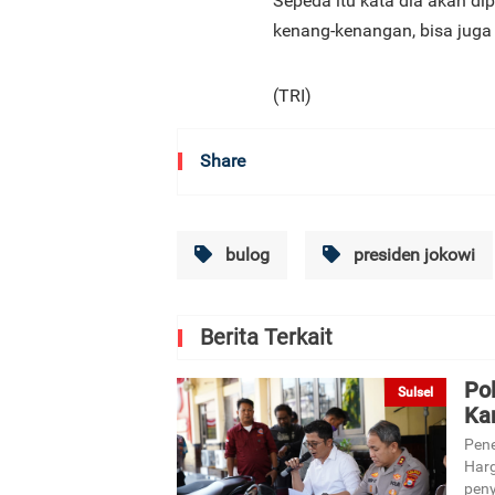
Sepeda itu kata dia akan dip
kenang-kenangan, bisa juga 
(TRI)
Share
bulog
presiden jokowi
Berita Terkait
Po
Sulsel
Ka
Pene
Harg
peny