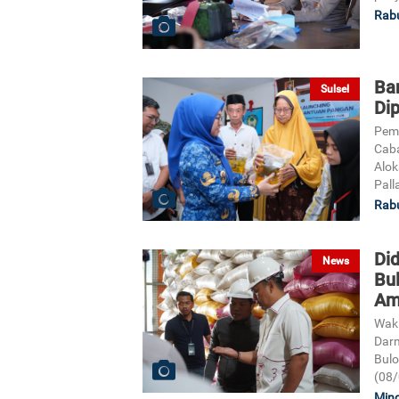
Rabu
Ba
Sulsel
Di
Pem
Cab
Alok
Pall
Rabu
Did
News
Bul
Am
Waki
Darm
Bulo
(08/
Ming