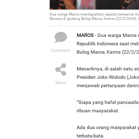
Dua warga Maros mendapatkan sepeda berwarna mer
Bansos di gudang Bulog Maros, Kamis (22/2/2024).
MAROS
- Dua warga Maros 
Republik Indonesia saat me
Comment
Bulog Maros, Kamis (22/2/2
Menariknya, di salah satu si
Presiden Joko Widodo (Jok
Share
menjawab pertanyaan dariny
“Siapa yang hafal pancasila
ribuan masyarakat.
Ada dua orang masyarakat 
terbata-bata.