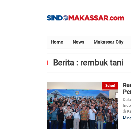
Home
News
Makassar City
Berita : rembuk tani
Rem
Sulsel
Pe
Dala
Indo
di K
Ming