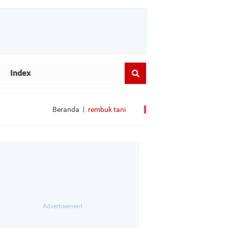
Index
Beranda
rembuk tani