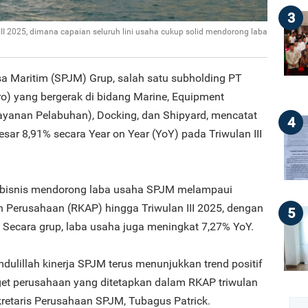
3
II 2025, dimana capaian seluruh lini usaha cukup solid mendorong laba
sa Maritim (SPJM) Grup, salah satu subholding PT
o) yang bergerak di bidang Marine, Equipment
(Layanan Pelabuhan), Docking, dan Shipyard, mencatat
4
esar 8,91% secara Year on Year (YoY) pada Triwulan III
lini bisnis mendorong laba usaha SPJM melampaui
 Perusahaan (RKAP) hingga Triwulan III 2025, dengan
5
. Secara grup, laba usaha juga meningkat 7,27% YoY.
hamdulillah kinerja SPJM terus menunjukkan trend positif
get perusahaan yang ditetapkan dalam RKAP triwulan
ekretaris Perusahaan SPJM, Tubagus Patrick.