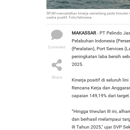
SPJM mencatatkan kinerja cemerlang pada triwulan I
usaha positif. Foto/Istimewa
MAKASSAR
- PT Pelindo Ja
Pelabuhan Indonesia (Perser
Comment
(Peralatan), Port Services 
peningkatan laba bersih seb
2025.
Share
Kinerja positif di seluruh 
Rencana Kerja dan Anggaran
capaian 149,19% dari target
“Hingga triwulan III ini, al
dan berhasil melampaui tar
III Tahun 2025," ujar SVP S