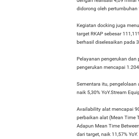
dengan realisasi 4,09 miliar
didorong oleh pertumbuhan t
Kegiatan docking juga menun
target RKAP sebesar 111,1
berhasil diselesaikan pada 
Pelayanan pengerukan dan p
pengerukan mencapai 1.204
Sementara itu, pengelolaan 
naik 5,30% YoY.Stream Equ
Availability alat mencapai 9
perbaikan alat (Mean Time T
Adapun Mean Time Between F
dari target, naik 11,57% YoY.