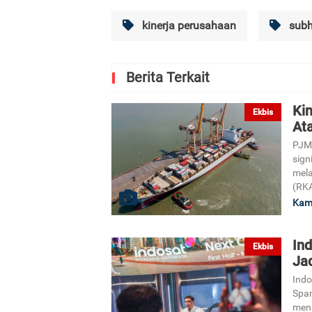
kinerja perusahaan
subho
Berita Terkait
Kin
Ekbis
At
PJM 
sign
mela
(RKA
Kami
In
Ekbis
Jad
Indo
Spam
meni