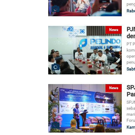
pen
Rabu
PJ
News
de
PT P
kom
oper
penu
Sabt
SP
News
Par
SPJ
seba
mari
For
Kami