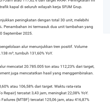
 GT-Jam atau 117,62% dari target RKAP. Peningkatan ini
rafik kapal di seluruh wilayah kerja SPJM Grup.
jukkan peningkatan dengan total 30 unit, melebihi
1%. Penambahan ini termasuk dua unit tambahan yang
30 September 2025.
engelolaan alur menunjukkan tren positif. Volume
Art
.138 m³, tumbuh 131,60% YoY.
1
alur mencatat 20.785.005 ton atau 112,23% dari target,
ipment juga mencatatkan hasil yang menggembirakan.
0,60% atau 106,58% dari target. Waktu rata-rata
o Repair) tercatat 3,43 jam, meningkat 22,08% YoY.
2
ailures (MTBF) tercatat 125,06 jam, atau 416,87%