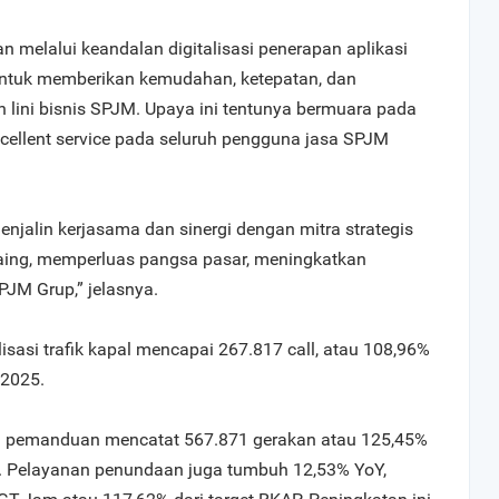
an melalui keandalan digitalisasi penerapan aplikasi
untuk memberikan kemudahan, ketepatan, dan
h lini bisnis SPJM. Upaya ini tentunya bermuara pada
cellent service pada seluruh pengguna jasa SPJM
menjalin kerjasama dan sinergi dengan mitra strategis
aing, memperluas pangsa pasar, meningkatkan
SPJM Grup,” jelasnya.
isasi trafik kapal mencapai 267.817 call, atau 108,96%
 2025.
an pemanduan mencatat 567.871 gerakan atau 125,45%
Y. Pelayanan penundaan juga tumbuh 12,53% YoY,