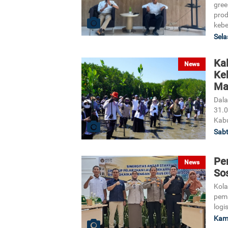
gree
prod
kebe
Sela
Ka
News
Ke
Ma
Dala
31.0
Kab
Sabt
Per
News
Sos
Kola
pema
logi
Kami