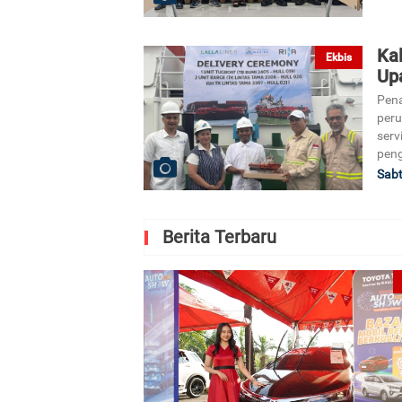
Ka
Ekbis
Up
Pena
peru
serv
peng
Sabt
Berita Terbaru