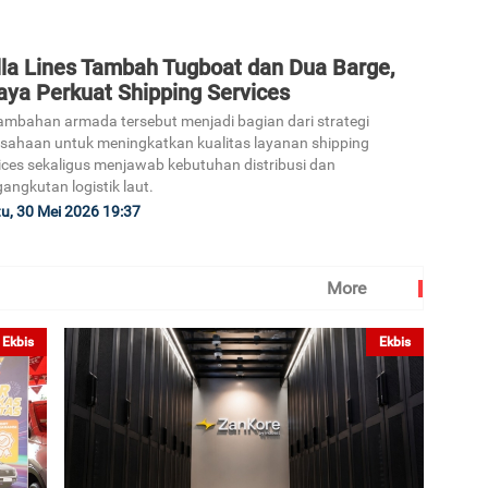
lla Lines Tambah Tugboat dan Dua Barge,
aya Perkuat Shipping Services
mbahan armada tersebut menjadi bagian dari strategi
sahaan untuk meningkatkan kualitas layanan shipping
ices sekaligus menjawab kebutuhan distribusi dan
angkutan logistik laut.
u, 30 Mei 2026 19:37
More
Ekbis
Ekbis