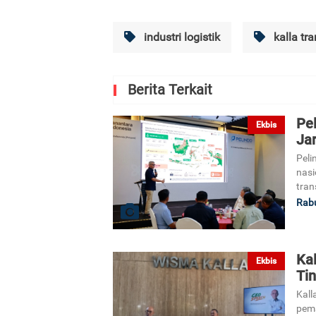
industri logistik
kalla tra
Berita Terkait
Pe
Ekbis
Jar
Peli
nasi
tran
Rabu
Kal
Ekbis
Tin
Kall
pema