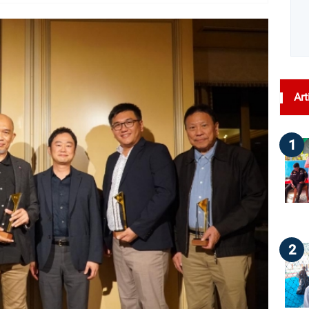
dilihat : 42
Art
1
2