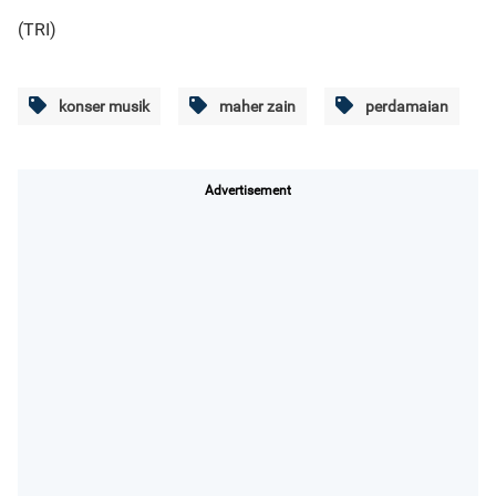
(TRI)
konser musik
maher zain
perdamaian
Advertisement