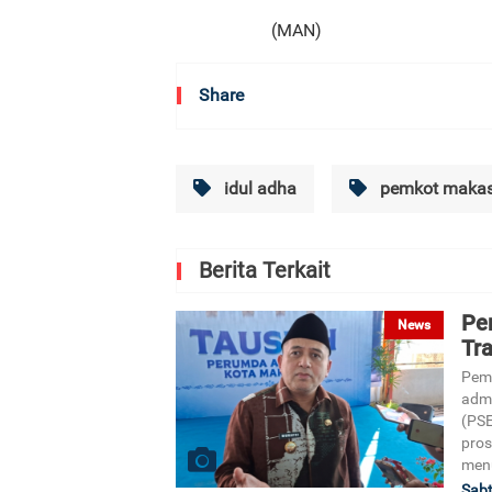
(MAN)
Share
idul adha
pemkot makas
Berita Terkait
Pe
News
Tr
Peme
admi
(PSE
pros
menu
Sabt