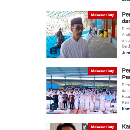
Pe
Makassar City
da
Dire
And
mete
berd
Jum'
Pe
Makassar City
Pe
Peru
dala
Ruan
Kami
Kami
Ka
Makassar City