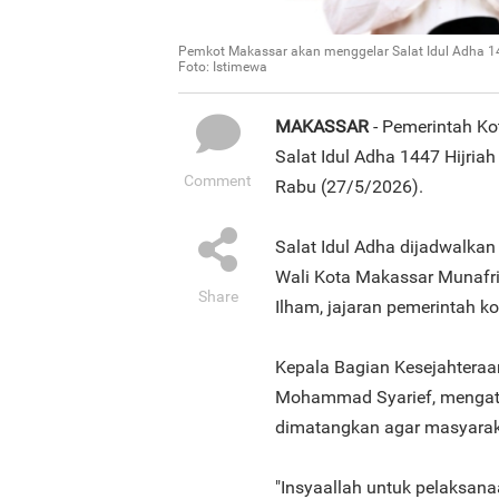
Pemkot Makassar akan menggelar Salat Idul Adha 14
Foto: Istimewa
MAKASSAR
- Pemerintah K
Salat Idul Adha 1447 Hijria
Comment
Rabu (27/5/2026).
Salat Idul Adha dijadwalkan 
Wali Kota Makassar Munafri 
Share
Ilham, jajaran pemerintah k
Kepala Bagian Kesejahteraa
Mohammad Syarief, mengata
dimatangkan agar masyarak
"Insyaallah untuk pelaksana