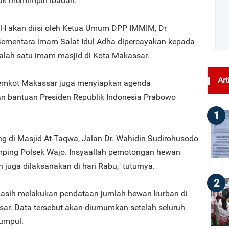
uk memimpin ibadah.
7 H akan diisi oleh Ketua Umum DPP IMMIM, Dr
mentara imam Salat Idul Adha dipercayakan kepada
salah satu imam masjid di Kota Makassar.
Art
 Pemkot Makassar juga menyiapkan agenda
n bantuan Presiden Republik Indonesia Prabowo
1
ng di Masjid At-Taqwa, Jalan Dr. Wahidin Sudirohusodo
samping Polsek Wajo. Insyaallah pemotongan hewan
 juga dilaksanakan di hari Rabu," tuturnya.
2
masih melakukan pendataan jumlah hewan kurban di
sar. Data tersebut akan diumumkan setelah seluruh
kumpul.