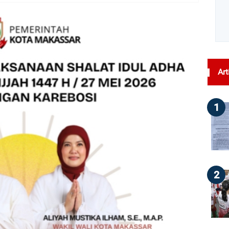
dilihat : 57
Art
1
2