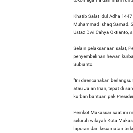
tokoh agama dan imam unt
Khatib Salat Idul Adha 144
Muhammad Ishaq Samad. Se
Ustaz Dwi Cahya Oktianto, 
Selain pelaksanaan salat,
penyembelihan hewan kurba
Subianto.
"Ini direncanakan berlangsu
atau Jalan Irian, tepat di 
kurban bantuan pak Presiden
Pemkot Makassar saat ini 
seluruh wilayah Kota Makas
laporan dari kecamatan ter