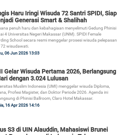
2
gis Haru Iringi Wisuda 72 Santri SPIDI, Siap
njadi Generasi Smart & Shalihah
ana penuh haru dan kebahagiaan menyelimuti Gedung Phinisi
ai 4 Universitas Negeri Makassar (UNM). SPIDI Female
ding School secara resmi menggelar prosesi wisuda pelepasan
 72 wisudawati.
3
u, 06 Jun 2026 13:03
I Gelar Wisuda Pertama 2026, Berlangsung
Hari dengan 3.024 Lulusan
ersitas Muslim Indonesia (UMI) menggelar wisuda Diploma,
ana, Profesi Magister, dan Doktor Periode 2026. Agenda ini
4
angsung di Phinisi Ballroom, Claro Hotel Makassar.
s, 16 Apr 2026 14:16
us S3 di UIN Alauddin, Mahasiswi Brunei