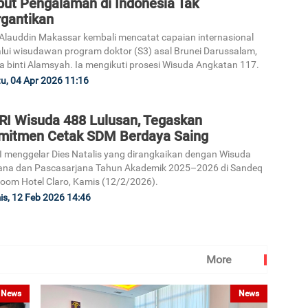
but Pengalaman di Indonesia Tak
5
rgantikan
Alauddin Makassar kembali mencatat capaian internasional
lui wisudawan program doktor (S3) asal Brunei Darussalam,
a binti Alamsyah. Ia mengikuti prosesi Wisuda Angkatan 117.
u, 04 Apr 2026 11:16
RI Wisuda 488 Lulusan, Tegaskan
mitmen Cetak SDM Berdaya Saing
 menggelar Dies Natalis yang dirangkaikan dengan Wisuda
ana dan Pascasarjana Tahun Akademik 2025–2026 di Sandeq
room Hotel Claro, Kamis (12/2/2026).
s, 12 Feb 2026 14:46
More
News
News