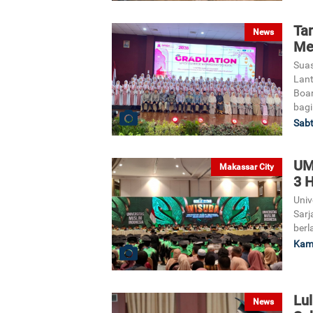
Tan
News
Me
Suas
Lant
Boar
bagi
Sabt
UM
Makassar City
3 
Univ
Sarj
berl
Kami
Lul
News