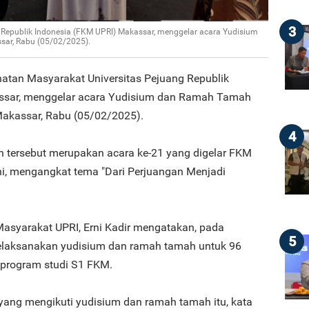
3
 Republik Indonesia (FKM UPRI) Makassar, menggelar acara Yudisium
sar, Rabu (05/02/2025).
hatan Masyarakat Universitas Pejuang Republik
ssar, menggelar acara Yudisium dan Ramah Tamah
Makassar, Rabu (05/02/2025).
4
tersebut merupakan acara ke-21 yang digelar FKM
ini, mengangkat tema "Dari Perjuangan Menjadi
asyarakat UPRI, Erni Kadir mengatakan, pada
5
elaksanakan yudisium dan ramah tamah untuk 96
 program studi S1 FKM.
ang mengikuti yudisium dan ramah tamah itu, kata