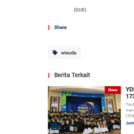
(GUS)
Share
wisuda
Berita Terkait
YD
News
173
Yaya
meng
(TPA
Jum'