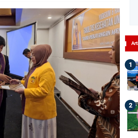
dilihat : 123
Art
1
2