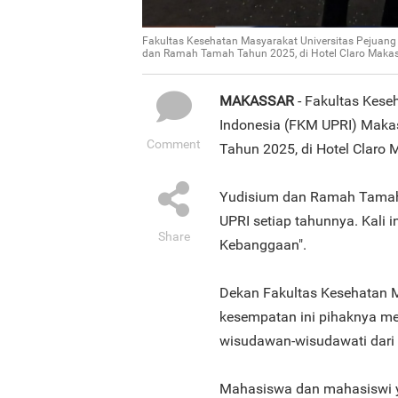
Fakultas Kesehatan Masyarakat Universitas Pejuang
dan Ramah Tamah Tahun 2025, di Hotel Claro Makas
MAKASSAR
- Fakultas Kese
Indonesia (FKM UPRI) Maka
Comment
Tahun 2025, di Hotel Claro 
Yudisium dan Ramah Tamah 
UPRI setiap tahunnya. Kali 
Share
Kebanggaan".
Dekan Fakultas Kesehatan M
kesempatan ini pihaknya m
wisudawan-wisudawati dari
Mahasiswa dan mahasiswi y