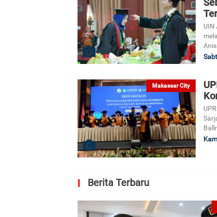
Se
Te
UIN 
mela
Anis
Sabt
UP
Makassar City
Ko
UPRI
Sarj
Ball
Kami
Berita Terbaru