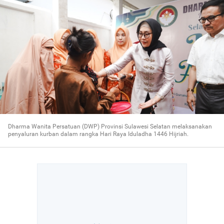
Dharma Wanita Persatuan (DWP) Provinsi Sulawesi Selatan melaksanakan
penyaluran kurban dalam rangka Hari Raya Iduladha 1446 Hijriah.