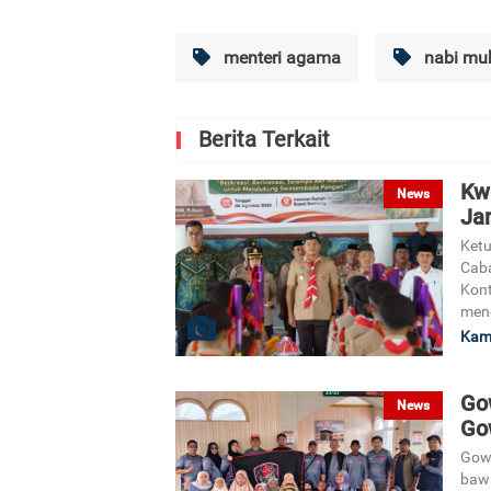
menteri agama
nabi m
Berita Terkait
Kw
News
Ja
Ketu
Caba
Kon
meng
Kami
Go
News
Gow
Gowa
baw