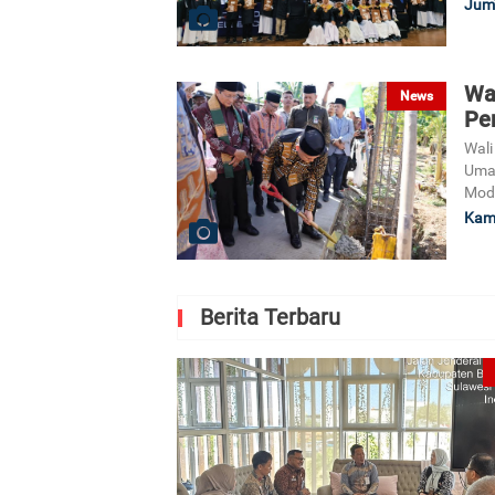
Jum'
Wa
News
Pe
Wali
Uma
Mode
Kami
Berita Terbaru