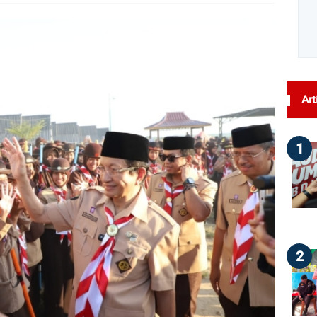
dilihat : 44
Art
1
2