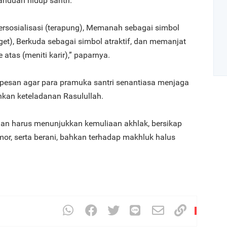
anduan hidup santri.
ersosialisasi (terapung), Memanah sebagai simbol
get), Berkuda sebagai simbol atraktif, dan memanjat
 atas (meniti karir),” paparnya.
rpesan agar para pramuka santri senantiasa menjaga
kan keteladanan Rasulullah.
Art
ian harus menunjukkan kemuliaan akhlak, bersikap
mor, serta berani, bahkan terhadap makhluk halus
1
2