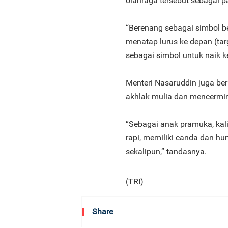
olahraga tersebut sebagai p
“Berenang sebagai simbol b
menatap lurus ke depan (tar
sebagai simbol untuk naik ke
Menteri Nasaruddin juga be
akhlak mulia dan mencermin
“Sebagai anak pramuka, kal
rapi, memiliki canda dan hu
sekalipun,” tandasnya.
(TRI)
Share