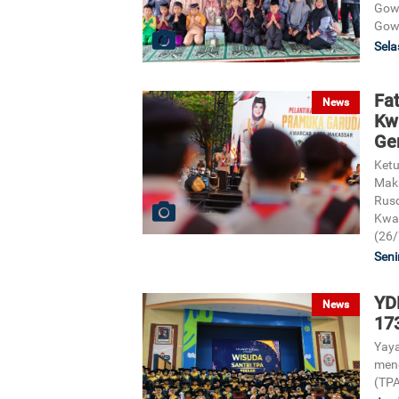
Gowa
Gow
Sela
Fa
News
Kw
Ge
Ketu
Maka
Rusd
Kwar
(26/
Seni
YD
News
173
Yaya
meng
(TPA