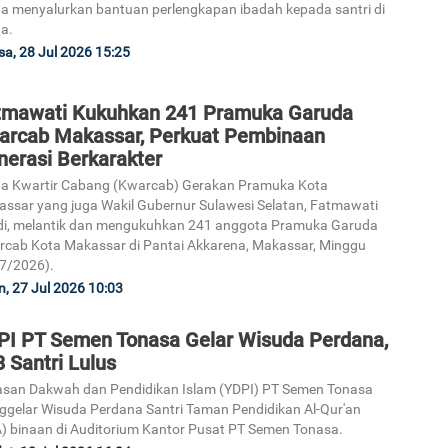
 menyalurkan bantuan perlengkapan ibadah kepada santri di
a.
sa, 28 Jul 2026 15:25
tmawati Kukuhkan 241 Pramuka Garuda
arcab Makassar, Perkuat Pembinaan
nerasi Berkarakter
a Kwartir Cabang (Kwarcab) Gerakan Pramuka Kota
ssar yang juga Wakil Gubernur Sulawesi Selatan, Fatmawati
i, melantik dan mengukuhkan 241 anggota Pramuka Garuda
cab Kota Makassar di Pantai Akkarena, Makassar, Minggu
7/2026).
n, 27 Jul 2026 10:03
PI PT Semen Tonasa Gelar Wisuda Perdana,
 Santri Lulus
san Dakwah dan Pendidikan Islam (YDPI) PT Semen Tonasa
gelar Wisuda Perdana Santri Taman Pendidikan Al-Qur'an
) binaan di Auditorium Kantor Pusat PT Semen Tonasa.