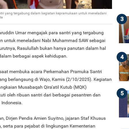
tri yang tergabung dalam kegiatan kepramukaan untuk meneladani
ta
3
ruddin Umar mengajak para santri yang tergabung
an untuk meneladani Nabi Muhammad SAW sebagai
nurutnya, Rasulullah bukan hanya panutan dalam hal
l dalam berbagai aspek kehidupan.
4
 saat membuka acara Perkemahan Pramuka Santri
ang berlangsung di Wajo, Kamis (2/10/2025). Kegiatan
rangkaian Musabaqah Qira'atil Kutub (MQK)
5
kuti oleh ribuan santri dari berbagai pesantren dan
 Indonesia.
, Dirjen Pendis Amien Suyitno, jajaran Staf Khusus
, serta para pejabat di lingkungan Kementerian