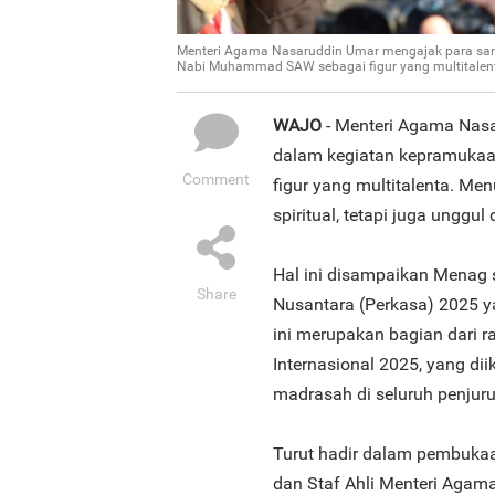
Menteri Agama Nasaruddin Umar mengajak para san
Nabi Muhammad SAW sebagai figur yang multitalen
WAJO
- Menteri Agama Nasa
dalam kegiatan kepramuka
Comment
figur yang multitalenta. Me
spiritual, tetapi juga unggu
Hal ini disampaikan Menag
Share
Nusantara (Perkasa) 2025 y
ini merupakan bagian dari 
Internasional 2025, yang dii
madrasah di seluruh penjuru
Turut hadir dalam pembukaan
dan Staf Ahli Menteri Agama