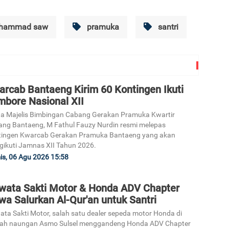
uhammad saw
pramuka
santri
3
arcab Bantaeng Kirim 60 Kontingen Ikuti
mbore Nasional XII
a Majelis Bimbingan Cabang Gerakan Pramuka Kwartir
ng Bantaeng, M Fathul Fauzy Nurdin resmi melepas
4
tingen Kwarcab Gerakan Pramuka Bantaeng yang akan
ikuti Jamnas XII Tahun 2026.
s, 06 Agu 2026 15:58
wata Sakti Motor & Honda ADV Chapter
a Salurkan Al-Qur'an untuk Santri
5
ta Sakti Motor, salah satu dealer sepeda motor Honda di
ah naungan Asmo Sulsel menggandeng Honda ADV Chapter