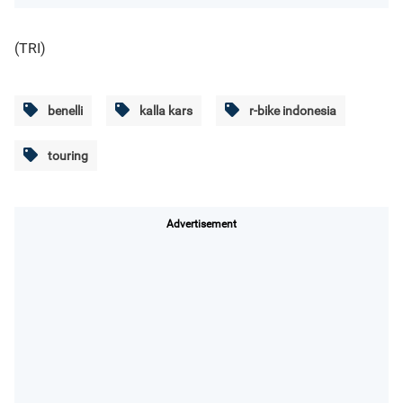
(TRI)
benelli
kalla kars
r-bike indonesia
touring
Advertisement