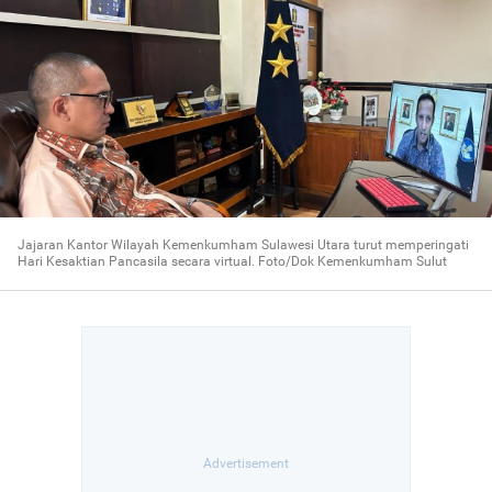
Jajaran Kantor Wilayah Kemenkumham Sulawesi Utara turut memperingati
Hari Kesaktian Pancasila secara virtual. Foto/Dok Kemenkumham Sulut