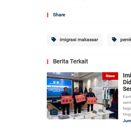
Share
imigrasi makassar
pemk
Berita Terkait
Im
News
Di
Se
Kant
semb
kegi
ting
Jum'