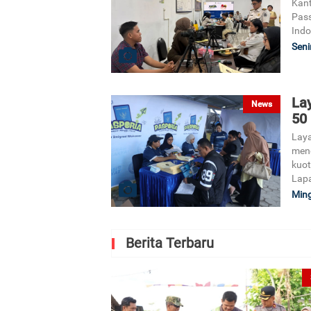
Kant
Pass
Indo
Seni
La
News
50
Laya
mend
kuot
Lap
Ming
Berita Terbaru