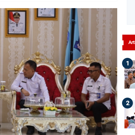
dilihat : 95
Art
1
2