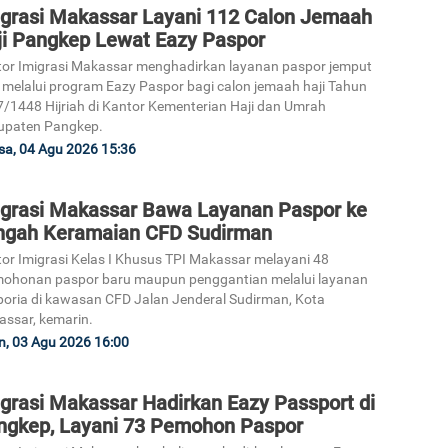
igrasi Makassar Layani 112 Calon Jemaah
ji Pangkep Lewat Eazy Paspor
3
or Imigrasi Makassar menghadirkan layanan paspor jemput
 melalui program Eazy Paspor bagi calon jemaah haji Tahun
/1448 Hijriah di Kantor Kementerian Haji dan Umrah
upaten Pangkep.
sa, 04 Agu 2026 15:36
4
igrasi Makassar Bawa Layanan Paspor ke
ngah Keramaian CFD Sudirman
or Imigrasi Kelas I Khusus TPI Makassar melayani 48
ohonan paspor baru maupun penggantian melalui layanan
oria di kawasan CFD Jalan Jenderal Sudirman, Kota
ssar, kemarin.
5
n, 03 Agu 2026 16:00
igrasi Makassar Hadirkan Eazy Passport di
ngkep, Layani 73 Pemohon Paspor