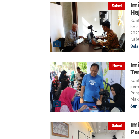
Im
Sulsel
Ha
Kant
bola
2027
Kab
Sela
Im
News
Te
Kant
perm
Pasp
Maka
Seni
Im
Sulsel
Pa