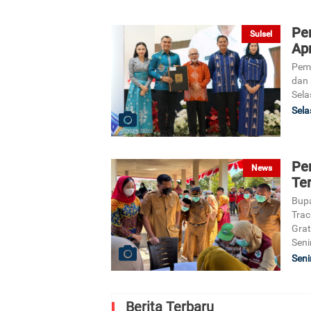
Pe
Sulsel
Ap
Pem
dan 
Sela
Sela
Pe
News
Ter
Bupa
Trac
Grat
Seni
Seni
Berita Terbaru