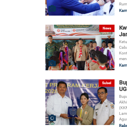
Ruma
Kami
Kw
News
Ja
Ketu
Caba
Kon
meng
Kami
Bu
Sulsel
UG
Bupa
Akhi
(KKN
Lama
Agus
Rabu