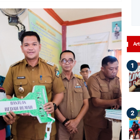
dilihat : 52
Art
1
2