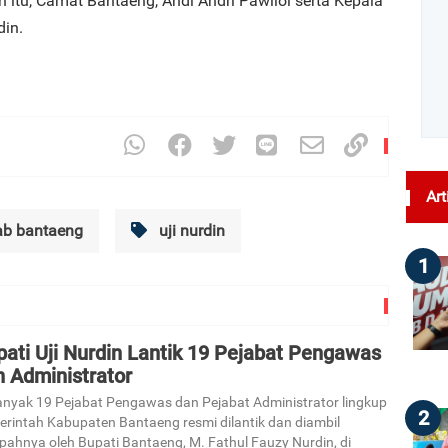
 itu, Camat Bantaeng, Andi Andri Pawiloi serta Kepala
din.
Art
b bantaeng
uji nurdin
1
ati Uji Nurdin Lantik 19 Pejabat Pengawas
n Administrator
nyak 19 Pejabat Pengawas dan Pejabat Administrator lingkup
2
rintah Kabupaten Bantaeng resmi dilantik dan diambil
ahnya oleh Bupati Bantaeng, M. Fathul Fauzy Nurdin, di