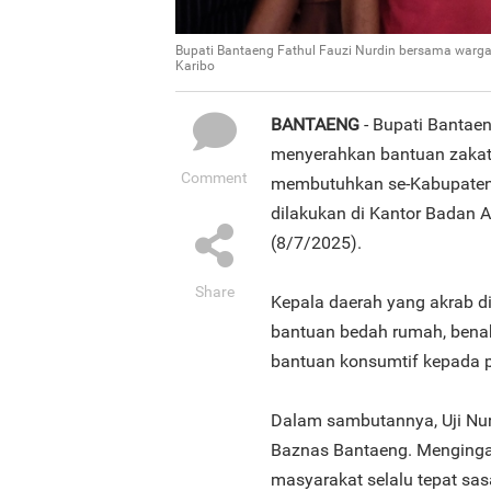
Bupati Bantaeng Fathul Fauzi Nurdin bersama warg
Karibo
BANTAENG
- Bupati Bantaen
menyerahkan bantuan zakat,
Comment
membutuhkan se-Kabupaten 
dilakukan di Kantor Badan 
(8/7/2025).
Share
Kepala daerah yang akrab di
bantuan bedah rumah, benah
bantuan konsumtif kepada p
Dalam sambutannya, Uji Nur
Baznas Bantaeng. Menginga
masyarakat selalu tepat sas