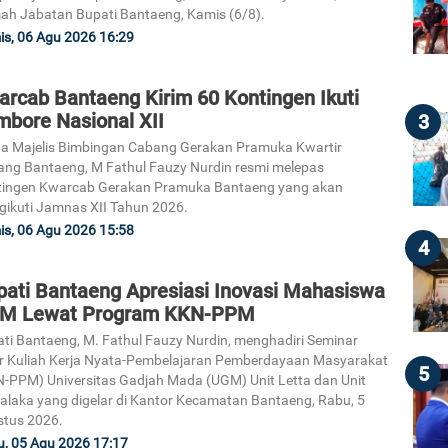
h Jabatan Bupati Bantaeng, Kamis (6/8).
s, 06 Agu 2026 16:29
arcab Bantaeng Kirim 60 Kontingen Ikuti
mbore Nasional XII
3
a Majelis Bimbingan Cabang Gerakan Pramuka Kwartir
ng Bantaeng, M Fathul Fauzy Nurdin resmi melepas
tingen Kwarcab Gerakan Pramuka Bantaeng yang akan
ikuti Jamnas XII Tahun 2026.
s, 06 Agu 2026 15:58
4
pati Bantaeng Apresiasi Inovasi Mahasiswa
M Lewat Program KKN-PPM
ti Bantaeng, M. Fathul Fauzy Nurdin, menghadiri Seminar
r Kuliah Kerja Nyata-Pembelajaran Pemberdayaan Masyarakat
5
-PPM) Universitas Gadjah Mada (UGM) Unit Letta dan Unit
laka yang digelar di Kantor Kecamatan Bantaeng, Rabu, 5
tus 2026.
, 05 Agu 2026 17:17