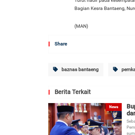
Turut hadir pada kesempatan
Bagian Kesra Bantaeng, Nur
(MAN)
Share
baznas bantaeng
pemka
Berita Terkait
Bup
News
da
Seba
Peme
sump