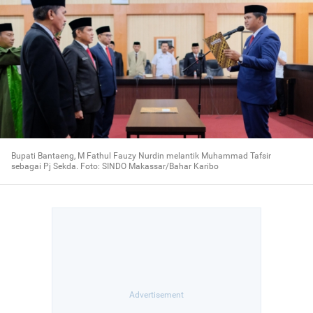
Bupati Bantaeng, M Fathul Fauzy Nurdin melantik Muhammad Tafsir
sebagai Pj Sekda. Foto: SINDO Makassar/Bahar Karibo