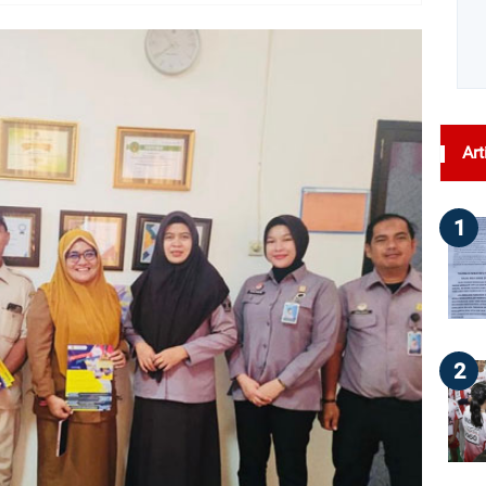
dilihat : 25
Art
1
2