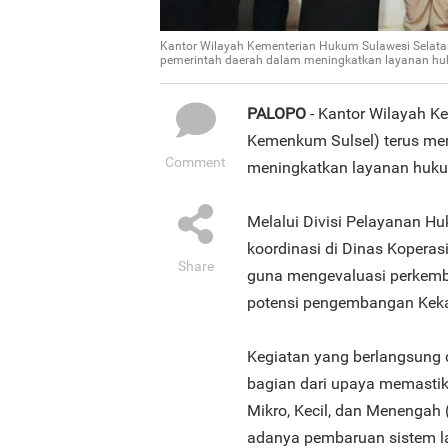
Kantor Wilayah Kementerian Hukum Sulawesi Selata
pemerintah daerah dalam meningkatkan layanan hu
PALOPO
- Kantor Wilayah K
Kemenkum Sulsel) terus me
Comment
meningkatkan layanan huku
Melalui Divisi Pelayanan 
koordinasi di Dinas Kopera
Share
guna mengevaluasi perkem
potensi pengembangan Kekay
Kegiatan yang berlangsung d
bagian dari upaya memastik
Mikro, Kecil, dan Menengah 
adanya pembaruan sistem l