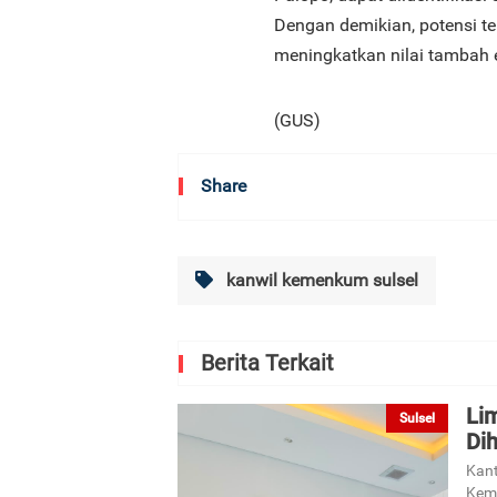
Dengan demikian, potensi te
meningkatkan nilai tambah 
(GUS)
Share
kanwil kemenkum sulsel
Berita Terkait
Li
Sulsel
Di
Kant
Keme