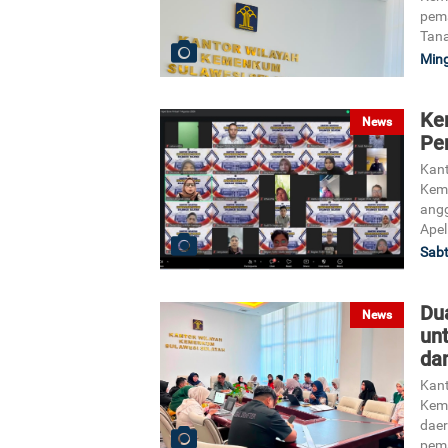
pem
Tana
Ming
Ke
News
Pe
Kant
Keme
angg
Apel
Sabt
Du
News
un
da
Kant
Kem
daer
pem