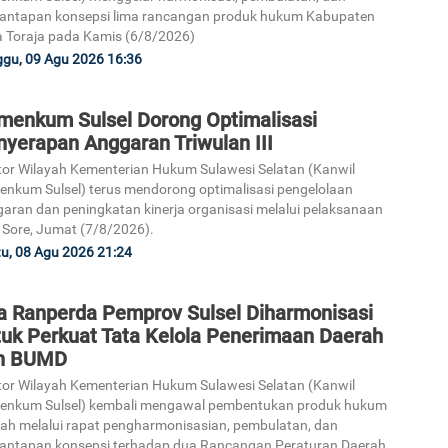
antapan konsepsi lima rancangan produk hukum Kabupaten
 Toraja pada Kamis (6/8/2026)
gu, 09 Agu 2026 16:36
menkum Sulsel Dorong Optimalisasi
nyerapan Anggaran Triwulan III
or Wilayah Kementerian Hukum Sulawesi Selatan (Kanwil
nkum Sulsel) terus mendorong optimalisasi pengelolaan
aran dan peningkatan kinerja organisasi melalui pelaksanaan
 Sore, Jumat (7/8/2026).
u, 08 Agu 2026 21:24
a Ranperda Pemprov Sulsel Diharmonisasi
tuk Perkuat Tata Kelola Penerimaan Daerah
n BUMD
or Wilayah Kementerian Hukum Sulawesi Selatan (Kanwil
enkum Sulsel) kembali mengawal pembentukan produk hukum
ah melalui rapat pengharmonisasian, pembulatan, dan
antapan konsepsi terhadap dua Rancangan Peraturan Daerah