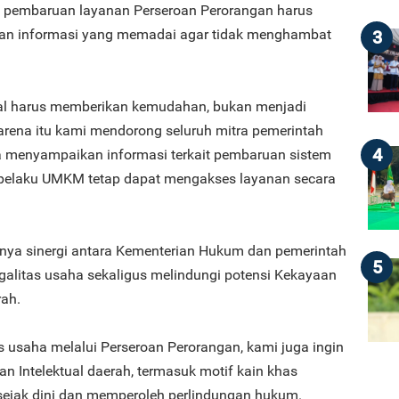
pembaruan layanan Perseroan Perorangan harus
asan informasi yang memadai agar tidak menghambat
3
tal harus memberikan kemudahan, bukan menjadi
arena itu kami mendorong seluruh mitra pemerintah
4
 menyampaikan informasi terkait pembaruan sistem
 pelaku UMKM tetap dapat mengakses layanan secara
nya sinergi antara Kementerian Hukum dan pemerintah
5
alitas usaha sekaligus melindungi potensi Kekayaan
rah.
s usaha melalui Perseroan Perorangan, kami juga ingin
 Intelektual daerah, termasuk motif kain khas
i sejak dini dan memperoleh perlindungan hukum.