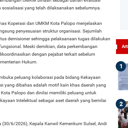
kembangan UMKM binaan sebagai bahan evaluasi
m sosialisasi yang telah dilaksanakan sebelumnya.
Dinas Koperasi dan UMKM Kota Palopo menjelaskan
ngsung penyesuaian struktur organisasi. Sejumlah
atus demisioner sehingga pelaksanaan tugas dilakukan
t fungsional. Meski demikian, data perkembangan
Art
koordinasikan dengan pejabat terkait sebelum
ementerian Hukum.
1
embuka peluang kolaborasi pada bidang Kekayaan
ensi yang dibahas adalah motif kain khas daerah yang
Kota Palopo dan dinilai memiliki peluang untuk
yaan Intelektual sebagai aset daerah yang bernilai
2
sa (30/6/2026), Kepala Kanwil Kemenkum Sulsel, Andi