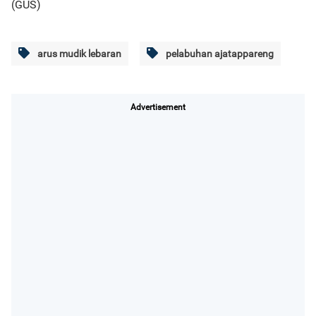
(GUS)
arus mudik lebaran
pelabuhan ajatappareng
Advertisement