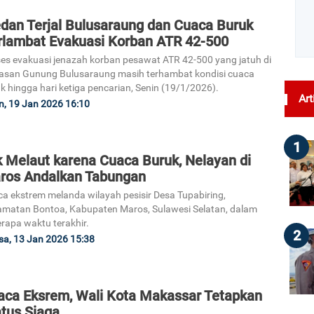
dan Terjal Bulusaraung dan Cuaca Buruk
rlambat Evakuasi Korban ATR 42-500
es evakuasi jenazah korban pesawat ATR 42-500 yang jatuh di
san Gunung Bulusaraung masih terhambat kondisi cuaca
k hingga hari ketiga pencarian, Senin (19/1/2026).
Art
n, 19 Jan 2026 16:10
1
k Melaut karena Cuaca Buruk, Nelayan di
ros Andalkan Tabungan
a ekstrem melanda wilayah pesisir Desa Tupabiring,
matan Bontoa, Kabupaten Maros, Sulawesi Selatan, dalam
rapa waktu terakhir.
2
sa, 13 Jan 2026 15:38
aca Eksrem, Wali Kota Makassar Tetapkan
atus Siaga