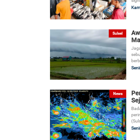
sign
Kami
Aw
Sulsel
Ma
Jaga
sebu
berb
Seni
Pe
News
Sej
Bada
peri
(Suls
Seni