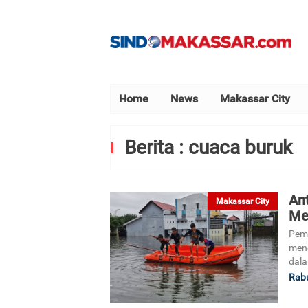
Home
News
Makassar City
Berita : cuaca buruk
Ant
Makassar City
Me
Peme
mene
dala
Rabu