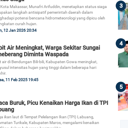
3
 Kota Makassar, Munafri Arifuddin, menetapkan status siaga
pakan langkah antisipatif pemerintah daerah dalam
hadapi potensi bencana hidrometeorologi yang dipicu oleh
ngkatan curah hujan.
n, 12 Jan 2026 20:34
4
it Air Meningkat, Warga Sekitar Sungai
neberang Diminta Waspada
t air di Bendungan Bili-bili, Kabupaten Gowa meningkat,
usul intensitas hujan yang tinggi dalam beberapa hari
khir.
sa, 11 Feb 2025 19:45
5
ca Buruk, Picu Kenaikan Harga Ikan di TPI
buang
a ikan laut di Tempat Pelelangan Ikan (TPI) Labuang,
matan Turikale, Kabupaten Maros, mengalami kenaikan