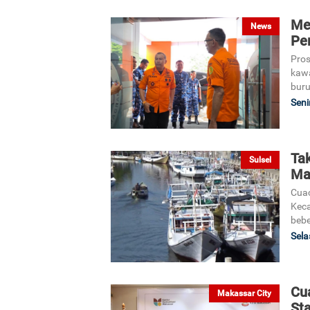
Me
News
Pe
Pros
kawa
buru
Seni
Ta
Sulsel
Ma
Cuac
Keca
bebe
Sela
Cu
Makassar City
St