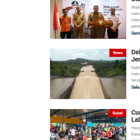
Wali
meru
meng
peni
Seni
Deb
News
Je
Debi
meny
tera
Sela
Cua
Sulsel
La
Harg
Keca