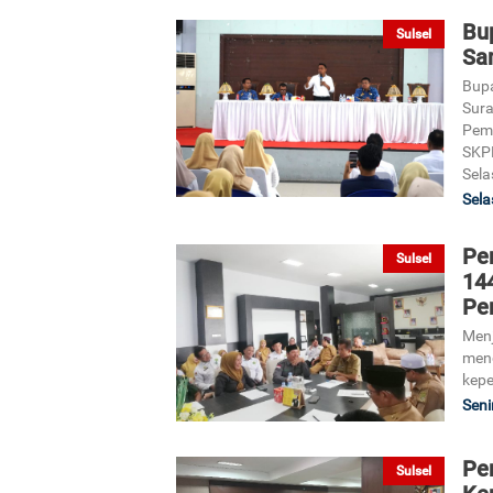
Bu
Sulsel
Sa
Bupa
Sura
Peme
SKPD
Sela
Sela
Pe
Sulsel
14
Pe
Menj
meng
kepe
Seni
Pe
Sulsel