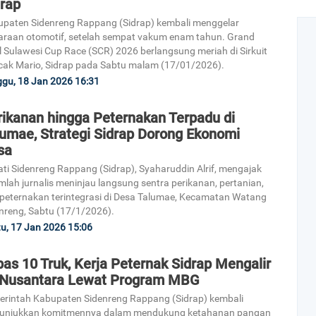
drap
paten Sidenreng Rappang (Sidrap) kembali menggelar
araan otomotif, setelah sempat vakum enam tahun. Grand
l Sulawesi Cup Race (SCR) 2026 berlangsung meriah di Sirkuit
ak Mario, Sidrap pada Sabtu malam (17/01/2026).
gu, 18 Jan 2026 16:31
rikanan hingga Peternakan Terpadu di
lumae, Strategi Sidrap Dorong Ekonomi
sa
ti Sidenreng Rappang (Sidrap), Syaharuddin Alrif, mengajak
mlah jurnalis meninjau langsung sentra perikanan, pertanian,
peternakan terintegrasi di Desa Talumae, Kecamatan Watang
nreng, Sabtu (17/1/2026).
u, 17 Jan 2026 15:06
as 10 Truk, Kerja Peternak Sidrap Mengalir
 Nusantara Lewat Program MBG
rintah Kabupaten Sidenreng Rappang (Sidrap) kembali
unjukkan komitmennya dalam mendukung ketahanan pangan