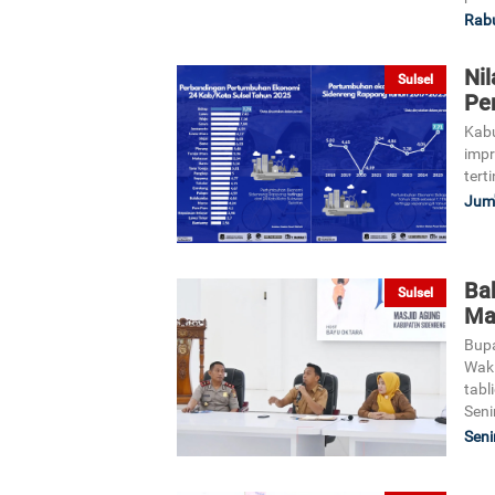
Rabu
Nil
Sulsel
Pe
Kabu
impr
tert
Jum'
Ba
Sulsel
Ma
Bupa
Waki
tabl
Seni
Seni