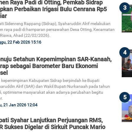
nen Raya Padi di Otting, Pemkab Sidrap
3
pkan Perbaikan Irigasi Bulu Cenrana Rp5
iar
ti Sidenreng Rappang (Sidrap), Syaharuddin Alrif melakukan
n raya padi di hamparan persawahan Desa Otting, Kecamatan
 Riawa, Ahad (22/02/2026).
gu, 22 Feb 2026 15:16
4
nuju Setahun Kepemimpinan SAR-Kanaah,
drap sebagai Barometer Baru Ekonomi
sel
 kepemimpinan Kabupaten Sidrap berpindah ke Bupati
aruddin Alrif (SAR) dan Wakil Bupati Nurkanaah pada tahun
, optimisme masyarakat akan adanya perubahan begitu
5
r.
, 21 Jan 2026 12:04
pati Syahar Lanjutkan Perjuangan RMS,
 Sukses Digelar di Sirkuit Puncak Mario