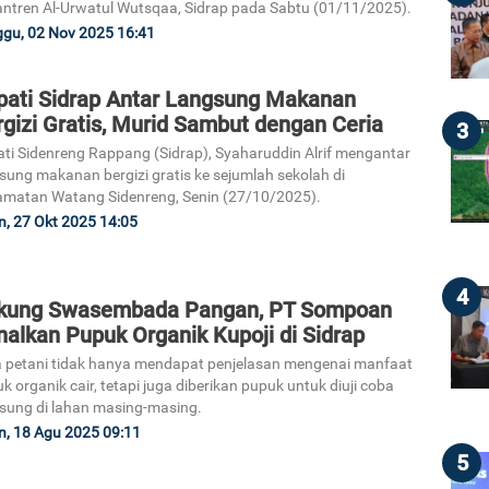
ntren Al-Urwatul Wutsqaa, Sidrap pada Sabtu (01/11/2025).
gu, 02 Nov 2025 16:41
pati Sidrap Antar Langsung Makanan
gizi Gratis, Murid Sambut dengan Ceria
3
ti Sidenreng Rappang (Sidrap), Syaharuddin Alrif mengantar
sung makanan bergizi gratis ke sejumlah sekolah di
matan Watang Sidenreng, Senin (27/10/2025).
n, 27 Okt 2025 14:05
4
kung Swasembada Pangan, PT Sompoan
alkan Pupuk Organik Kupoji di Sidrap
 petani tidak hanya mendapat penjelasan mengenai manfaat
k organik cair, tetapi juga diberikan pupuk untuk diuji coba
sung di lahan masing-masing.
n, 18 Agu 2025 09:11
5