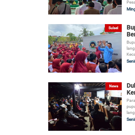
Pesa
Ming
Bu
Sulsel
Ber
Bupa
lang
Keca
Seni
Du
News
Ken
Para
pupu
lang
Seni