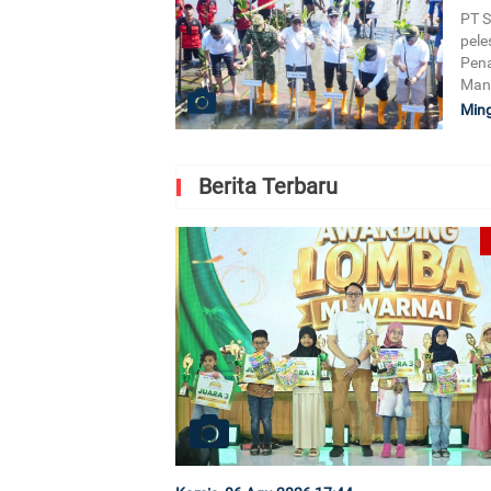
PT 
pele
Pena
Man
Ming
Berita Terbaru