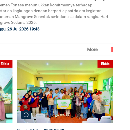
Semen Tonasa menunjukkan komitmennya terhadap
starian lingkungan dengan berpartisipasi dalam kegiatan
naman Mangrove Serentak se-Indonesia dalam rangka Hari
grove Sedunia 2026.
gu, 26 Jul 2026 19:43
More
Ekbis
Ekbis