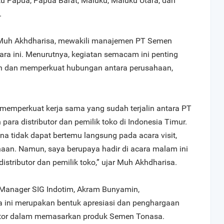
tu Papua, Papua Barat, Maluku, Maluku Utara, dan
.
Muh Akhdharisa, mewakili manajemen PT Semen
ra ini. Menurutnya, kegiatan semacam ini penting
n dan memperkuat hubungan antara perusahaan,
 memperkuat kerja sama yang sudah terjalin antara PT
ara distributor dan pemilik toko di Indonesia Timur.
a tidak dapat bertemu langsung pada acara visit,
haan. Namun, saya berupaya hadir di acara malam ini
istributor dan pemilik toko,” ujar Muh Akhdharisa.
s Manager SIG Indotim, Akram Bunyamin,
ini merupakan bentuk apresiasi dan penghargaan
ibutor dalam memasarkan produk Semen Tonasa.