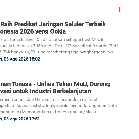
Raih Predikat Jaringan Seluler Terbaik
onesia 2026 versi Ookla
k pertama kalinya, XL dinobatkan sebagai Best Mobile
3
ork in Indonesia 2026 pada Ookla®? Speedtest Awards™? H1
. Tak hanya itu, XL juga memborong tiga penghargaan lain.
n, 03 Agu 2026 18:02
4
men Tonasa - Unhas Teken MoU, Dorong
vasi untuk Industri Berkelanjutan
emen Tonasa dan Universitas Hasanuddin (Unhas)
erkuat kolaborasi strategis melalui penandatanganan Nota
epahaman (Memorandum of Understanding/MoU).
n, 03 Agu 2026 17:51
5