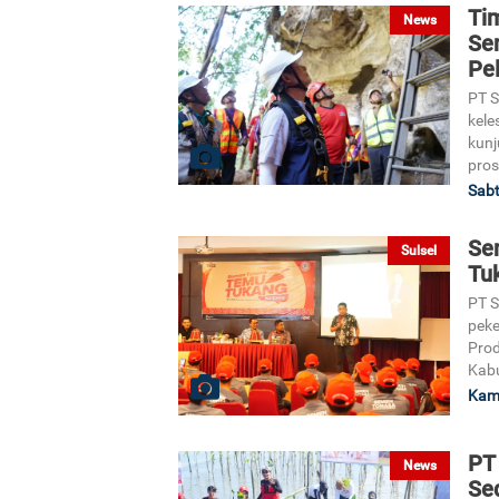
Ti
News
Se
Pel
PT 
kele
kunj
pros
Sabt
Se
Sulsel
Tu
PT S
peke
Prod
Kab
Kami
PT
News
Se