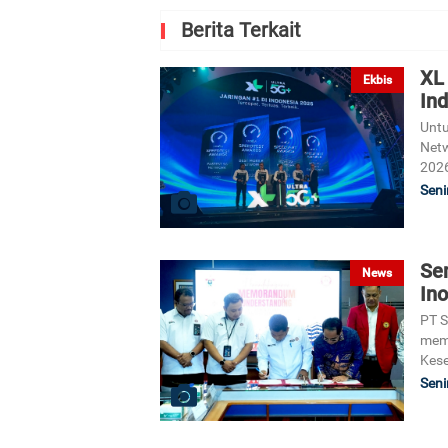
Berita Terkait
XL 
Ekbis
Ind
Untu
Netw
2026
Seni
Se
News
Ino
PT S
memp
Kes
Seni