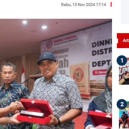
Rabu, 13 Nov 2024 17:14
dilihat : 159
Art
1
2