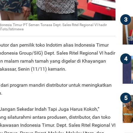
3
ndonesia Timur PT Semen Tonasa Dept. Sales Ritel Regional VI hadir
 Foto/Istimewa
butor dan pemilik toko Indotim alias Indonesia Timur
onesia Group/SIG) Dept. Sales Ritel Regional VI hadir
4
an malam ramah tamah yang digelar di Khayangan
akassar, Senin (11/11) kemarin.
dari program mandiri distributor untuk meningkatkan
n.
5
ngan Sekedar Indah Tapi Juga Harus Kokoh,”
ang silaturahmi antara produsen, distributor, dan toko
awasan Indonesia Timur. Dept. Sales Ritel Regional VI