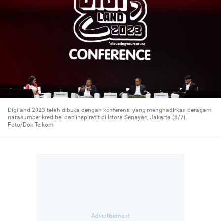
Digiland 2023 telah dibuka dengan konferensi yang menghadirkan beragam
narasumber kredibel dan inspiratif di Istora Senayan, Jakarta (8/7).
Foto/Dok Telkom