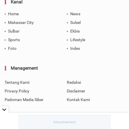
Kanal
Home
News
Makassar City
Sulsel
Sulbar
Ekbis
Sports
Lifestyle
Foto
Index
Management
Tentang Kami
Redaksi
Privacy Policy
Disclaimer
Pedoman Media Siber
Kontak Kami
Copyright © 2026 SindoMakassar All Rights Reserved.
read / rendering in 0.0888 seconds