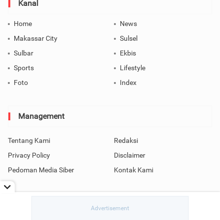
Kanal
Home
News
Makassar City
Sulsel
Sulbar
Ekbis
Sports
Lifestyle
Foto
Index
Management
Tentang Kami
Redaksi
Privacy Policy
Disclaimer
Pedoman Media Siber
Kontak Kami
Copyright © 2026 SindoMakassar All Rights Reserved.
read / rendering in 0.5755 seconds