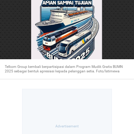
Telkom Group kembali berpartisipasi dalam Program Mudik Gratis BUMN
2025 sebagai bentuk apresiasi kepada pelanggan setia. Foto/Istimewa