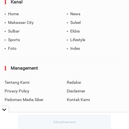
Kanal
Home
News
Makassar City
Sulsel
Sulbar
Ekbis
Sports
Lifestyle
Foto
Index
Management
Tentang Kami
Redaksi
Privacy Policy
Disclaimer
Pedoman Media Siber
Kontak Kami
Copyright © 2026 SindoMakassar All Rights Reserved.
read / rendering in 0.0834 seconds