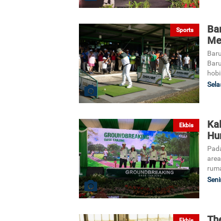
Bar
Sports
Me
Baru
Baru
hobi
Sela
Kal
Ekbis
Hu
Pada
area
ruma
Seni
The
Ekbis