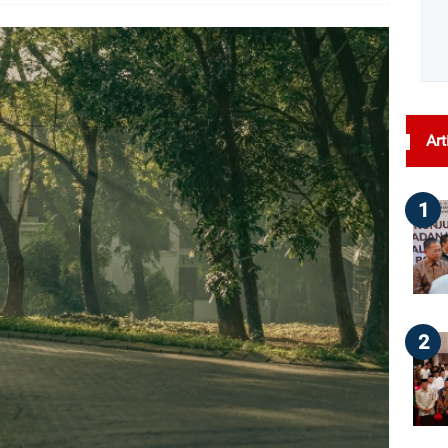
dilihat : 55
Art
1
2