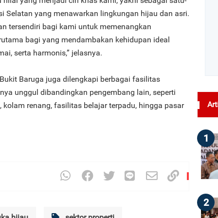
ilai yang menjadi ciri khas kami, yakni sebagai satu-
i Selatan yang menawarkan lingkungan hijau dan asri.
tan tersendiri bagi kami untuk memenangkan
erutama bagi yang mendambakan kehidupan ideal
i, serta harmonis,” jelasnya.
kit Baruga juga dilengkapi berbagai fasilitas
ya unggul dibandingkan pengembang lain, seperti
Art
, kolam renang, fasilitas belajar terpadu, hingga pasar
1
2
ka hijau
sektor properti