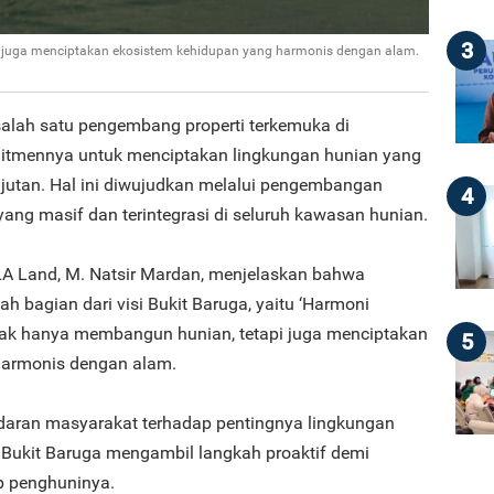
3
i juga menciptakan ekosistem kehidupan yang harmonis dengan alam.
 salah satu pengembang properti terkemuka di
tmennya untuk menciptakan lingkungan hunian yang
njutan. Hal ini diwujudkan melalui pengembangan
4
ang masif dan terintegrasi di seluruh kawasan hunian.
LLA Land, M. Natsir Mardan, menjelaskan bahwa
 bagian dari visi Bukit Baruga, yaitu ‘Harmoni
idak hanya membangun hunian, tetapi juga menciptakan
5
harmonis dengan alam.
aran masyarakat terhadap pentingnya lingkungan
 Bukit Baruga mengambil langkah proaktif demi
p penghuninya.