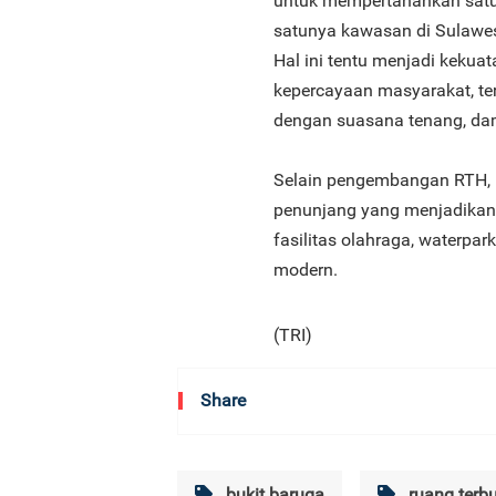
untuk mempertahankan satu n
satunya kawasan di Sulawes
Hal ini tentu menjadi kekua
kepercayaan masyarakat, t
dengan suasana tenang, dama
Selain pengembangan RTH, Bu
penunjang yang menjadikann
fasilitas olahraga, waterpark
modern.
(TRI)
Share
bukit baruga
ruang terbu