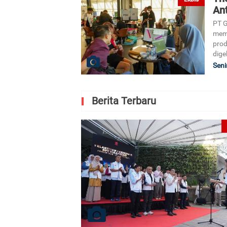
An
PT 
memp
prod
dige
Seni
Berita Terbaru