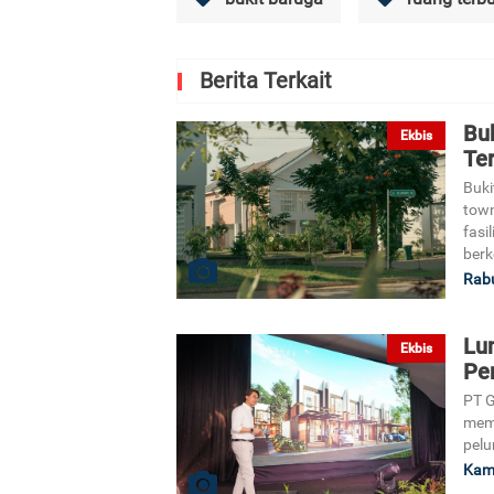
Berita Terkait
Bu
Ekbis
Te
Buki
town
fasi
berk
Rabu
Lu
Ekbis
Pe
PT 
mem
pelu
Kami