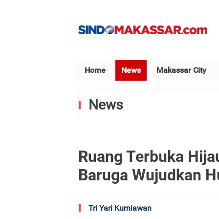
Home
News
Makassar City
News
Ruang Terbuka Hija
Baruga Wujudkan Hu
Tri Yari Kurniawan