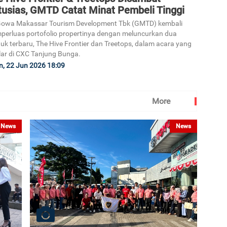
tusias, GMTD Catat Minat Pembeli Tinggi
Gowa Makassar Tourism Development Tbk (GMTD) kembali
erluas portofolio propertinya dengan meluncurkan dua
uk terbaru, The Hive Frontier dan Treetops, dalam acara yang
lar di CXC Tanjung Bunga.
n, 22 Jun 2026 18:09
More
News
News