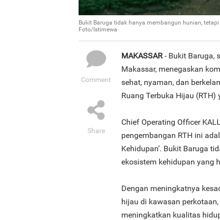
Bukit Baruga tidak hanya membangun hunian, tetap
Foto/Istimewa
MAKASSAR
- Bukit Baruga,
Makassar, menegaskan komi
Comment
sehat, nyaman, dan berkela
Ruang Terbuka Hijau (RTH) y
Chief Operating Officer KA
Share
pengembangan RTH ini adalah
Kehidupan’. Bukit Baruga t
ekosistem kehidupan yang 
Dengan meningkatnya kesad
hijau di kawasan perkotaan,
meningkatkan kualitas hidu