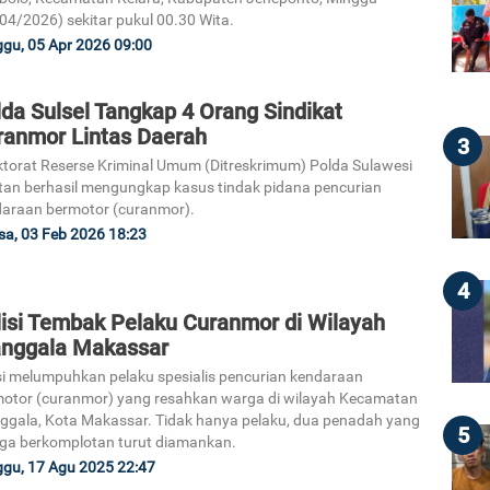
04/2026) sekitar pukul 00.30 Wita.
gu, 05 Apr 2026 09:00
da Sulsel Tangkap 4 Orang Sindikat
ranmor Lintas Daerah
3
ktorat Reserse Kriminal Umum (Ditreskrimum) Polda Sulawesi
tan berhasil mengungkap kasus tindak pidana pencurian
araan bermotor (curanmor).
sa, 03 Feb 2026 18:23
4
lisi Tembak Pelaku Curanmor di Wilayah
nggala Makassar
si melumpuhkan pelaku spesialis pencurian kendaraan
otor (curanmor) yang resahkan warga di wilayah Kecamatan
gala, Kota Makassar. Tidak hanya pelaku, dua penadah yang
5
ga berkomplotan turut diamankan.
gu, 17 Agu 2025 22:47