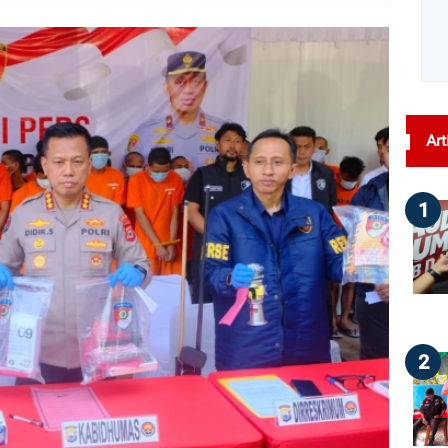
dilihat : 25
Art
1
2