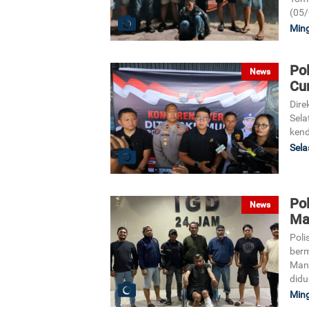
(05/
Ming
Pol
News
Cu
Dire
Sela
kend
Sela
Po
News
Ma
Poli
berm
Mang
didu
Ming