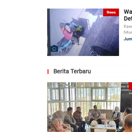
Wa
News
De
Kasu
hitu
Jum'
Berita Terbaru