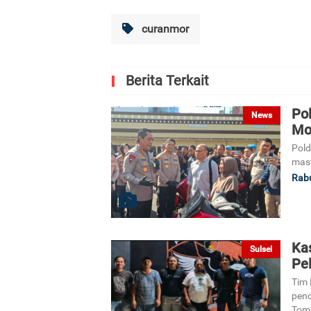
curanmor
Berita Terkait
Po
News
Mo
Pold
masy
Rabu
Ka
Sulsel
Pe
Tim 
penc
Tomb