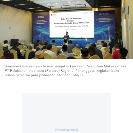
Suasana kebersamaan terasa hangat di kawasan Pelabuhan Makassar saat
PT Pelabuhan Indonesia (Persero) Regional 4 menggelar kegiatan buka
puasa bersama para pedagang asonganFoto/IS